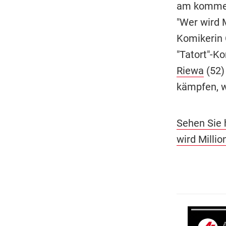
am kommen
"Wer wird 
Komikerin 
"Tatort"-K
Riewa
(52)
kämpfen, w
Sehen Sie 
wird Million