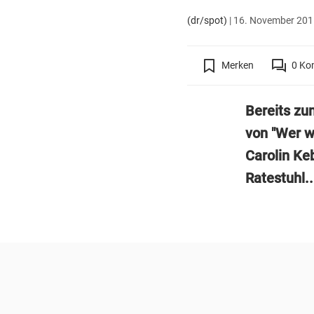
(dr/spot)
|
16. November 2015
Merken
0
Ko
Bereits zu
von "Wer w
Carolin Ke
Ratestuhl..