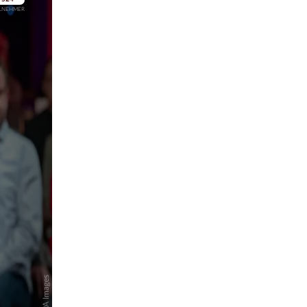
pringen
pringen