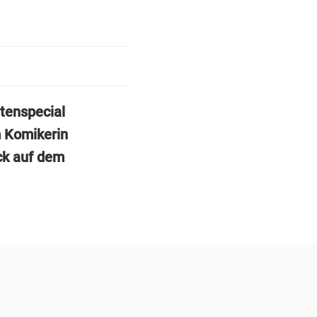
tenspecial
m Komikerin
ck auf dem