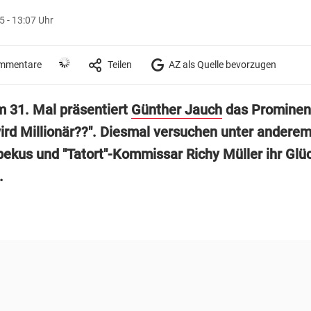
 - 13:07 Uhr
mmentare
Teilen
AZ als Quelle bevorzugen
m 31. Mal präsentiert
Günther Jauch
das Prominen
ird Millionär??". Diesmal versuchen unter andere
bekus und "Tatort"-Kommissar Richy Müller ihr Glü
.