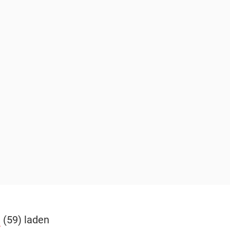
h
(59) laden