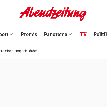
port
Promis
Panorama
TV
Politi
 Prominentenspecial dabei