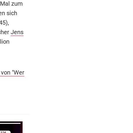
 Mal zum
en sich
45),
cher
Jens
lion
 von "Wer