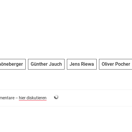
höneberger
Günther Jauch
Jens Riewa
Oliver Pocher
entare –
hier diskutieren