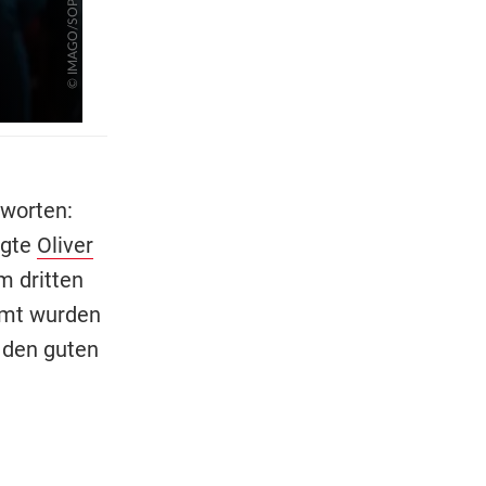
tworten:
lgte
Oliver
m dritten
amt wurden
r den guten