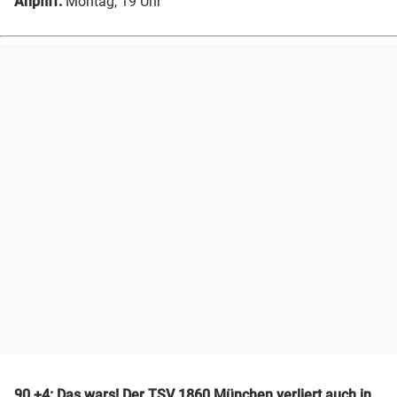
Anpfiff:
Montag, 19 Uhr
90.+4: Das wars! Der TSV 1860 München verliert auch in