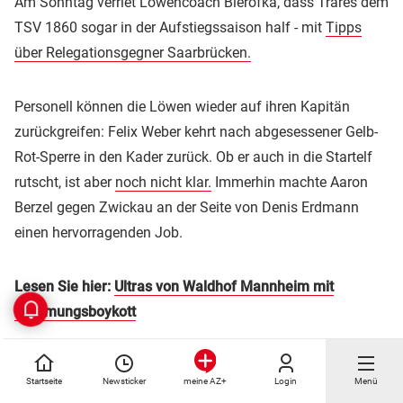
Am Sonntag verriet Löwencoach Bierofka, dass Trares dem
TSV 1860 sogar in der Aufstiegssaison half - mit
Tipps
über Relegationsgegner Saarbrücken.
Personell können die Löwen wieder auf ihren Kapitän
zurückgreifen: Felix Weber kehrt nach abgesessener Gelb-
Rot-Sperre in den Kader zurück. Ob er auch in die Startelf
rutscht, ist aber
noch nicht klar.
Immerhin machte Aaron
Berzel gegen Zwickau an der Seite von Denis Erdmann
einen hervorragenden Job.
Lesen Sie hier:
Ultras von Waldhof Mannheim mit
Stimmungsboykott
Startseite
Newsticker
Login
Menü
meine AZ+
Themen:
1. FC Kaiserslautern
Daniel Bierofka