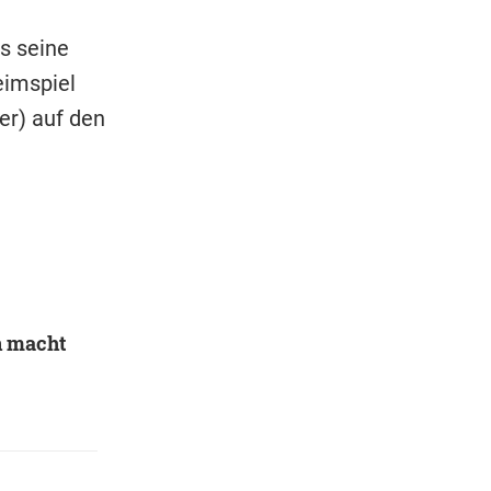
s seine
eimspiel
er) auf den
n macht