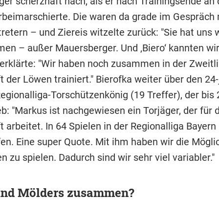
er scherzhaft nach, als er nach Trainingsende an
rbeimarschierte. Die waren da grade im Gespräch 
etern – und Ziereis witzelte zurück: "Sie hat uns w
n – außer Mauersberger. Und ‚Biero‘ kannten wir 
erklärte: "Wir haben noch zusammen in der Zweitli
der Löwen trainiert." Bierofka weiter über den 24-
egionalliga-Torschützenkönig (19 Treffer), der bis
b: "Markus ist nachgewiesen ein Torjäger, der für d
arbeitet. In 64 Spielen in der Regionalliga Bayern 
en. Eine super Quote. Mit ihm haben wir die Möglic
n zu spielen. Dadurch sind wir sehr viel variabler."
 und Mölders zusammen?