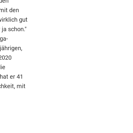
 den
mit den
irklich gut
ja schon."
ga-
jährigen,
 2020
ie
hat er 41
hkeit, mit