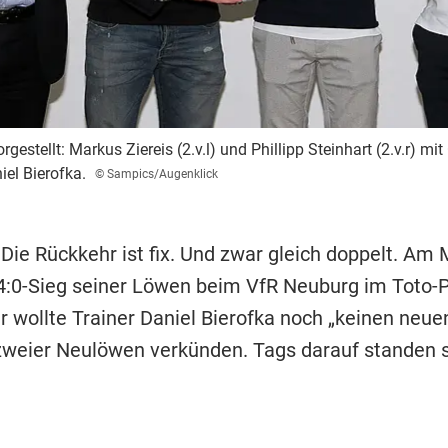
rgestellt: Markus Ziereis (2.v.l) und Phillipp Steinhart (2.v.r) m
iel Bierofka.
© Sampics/Augenklick
 Die Rückkehr ist fix. Und zwar gleich doppelt. Am
:0-Sieg seiner Löwen beim VfR Neuburg im Toto-
r wollte Trainer Daniel Bierofka noch „keinen neue
zweier Neulöwen verkünden. Tags darauf standen 