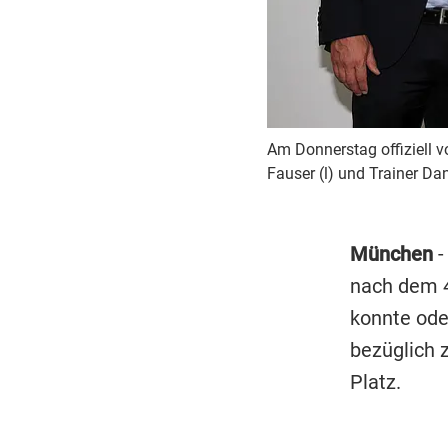
Am Donnerstag offiziell vo
Fauser (l) und Trainer Dan
München
-
nach dem 4
konnte ode
bezüglich 
Platz.