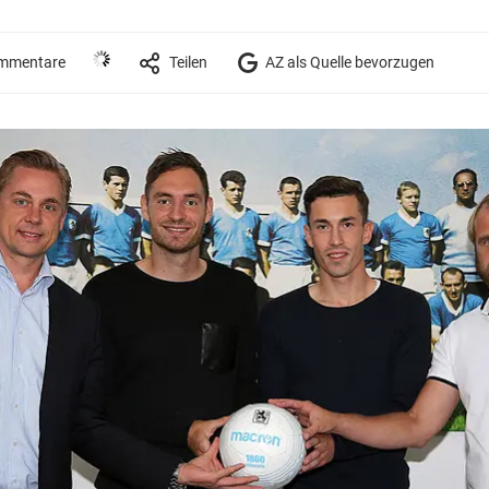
mmentare
Teilen
AZ als Quelle bevorzugen