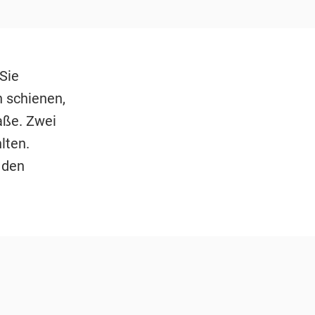
Sie
 schienen,
aße. Zwei
lten.
 den