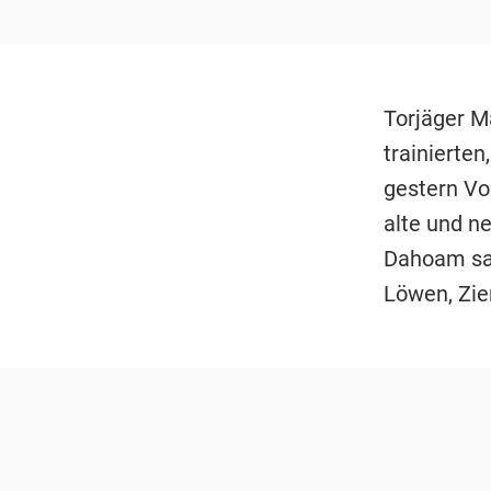
Torjäger Ma
trainierte
gestern Vo
alte und ne
Dahoam sam
Löwen, Zier