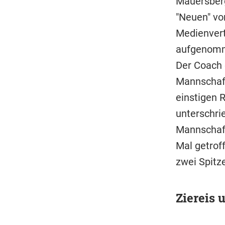
Mauersberg
"Neuen" vo
Medienvertr
aufgenomme
Der Coach 
Mannschaft 
einstigen R
unterschrie
Mannschaft 
Mal getroff
zwei Spitze
Ziereis