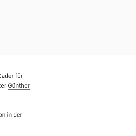
Kader für
ter
Günther
n in der