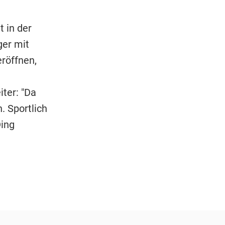
t in der
ger mit
röffnen,
iter: "Da
. Sportlich
Ding