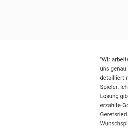
"Wir arbei
uns genau 
detailliert
Spieler. I
Lösung gib
erzählte G
Geretsried
Wunschspi