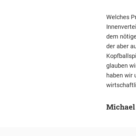
Welches Pro
Innenverte
dem nötige
der aber a
Kopfballspi
glauben wi
haben wir u
wirtschaftl
Michael