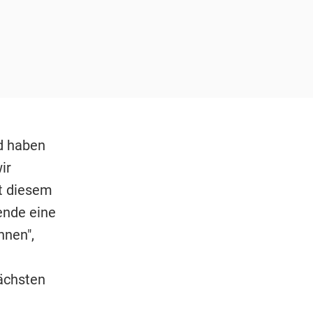
nd haben
ir
it diesem
ende eine
nnen",
ächsten