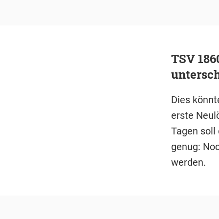
TSV 1860
untersc
Dies könnte
erste Neul
Tagen soll
genug: Noc
werden.