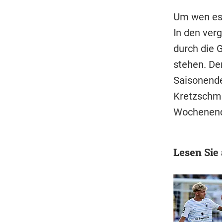
Um wen es 
In den ve
durch die 
stehen. De
Saisonende
Kretzschma
Wochenende
Lesen Sie