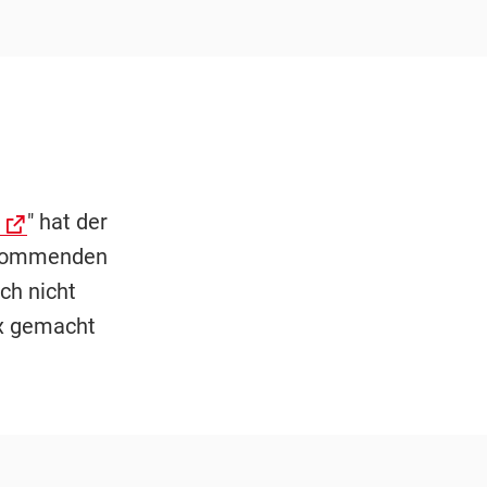
" hat der
n kommenden
ch nicht
ix gemacht