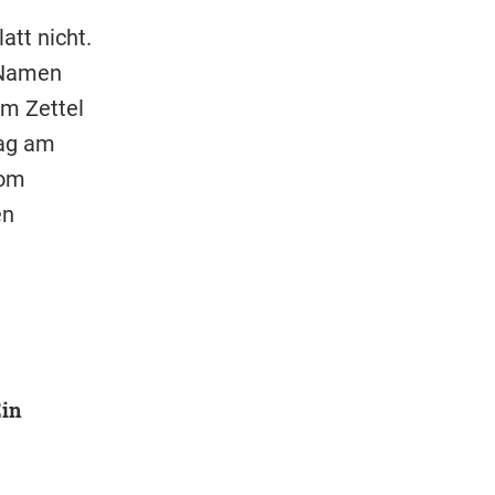
att nicht.
 Namen
em Zettel
rag am
Tom
en
Ein