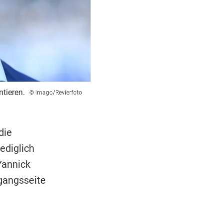
tieren.
© imago/Revierfoto
die
ediglich
Yannick
gangsseite