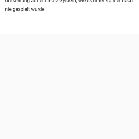
Umstellung auf ein 3-5-2-System, wie es unter Köllner noch
nie gespielt wurde.