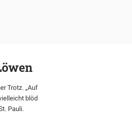
 Löwen
r Trotz. „Auf
elleicht blöd
t. Pauli.