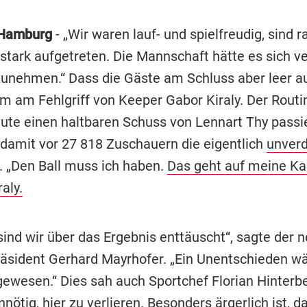
Hamburg
- „Wir waren lauf- und spielfreudig, sind r
tark aufgetreten. Die Mannschaft hätte es sich ve
unehmen.“ Dass die Gäste am Schluss aber leer a
em am Fehlgriff von Keeper Gabor Kiraly. Der Routini
nute einen haltbaren Schuss von Lennart Thy passi
 damit vor 27 818 Zuschauern die eigentlich
unverd
. „Den Ball muss ich haben.
Das geht auf meine Ka
aly.
sind wir über das Ergebnis enttäuscht“, sagte der 
äsident Gerhard Mayrhofer. „Ein Unentschieden wä
gewesen.“ Dies sah auch Sportchef Florian Hinterbe
nötig, hier zu verlieren. Besonders ärgerlich ist, da