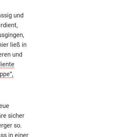
assig und
rdient,
usgingen,
er ließ in
eren und
iente
ppe“,
neue
re sicher
rger so.
ss in einer