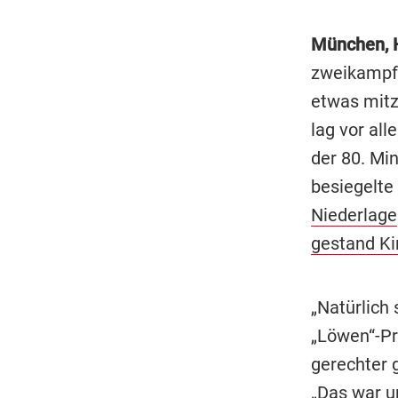
München, 
zweikampfs
etwas mitz
lag vor all
der 80. Mi
besiegelte
Niederlage
gestand Kir
„Natürlich 
„Löwen“-Pr
gerechter 
„Das war un