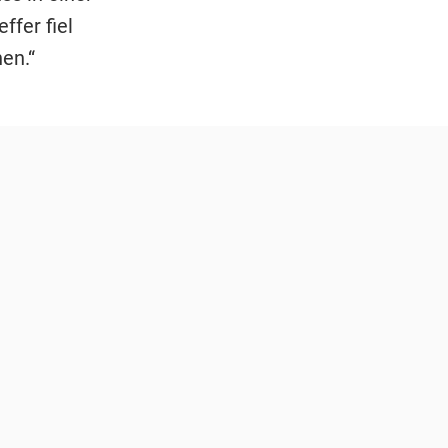
ffer fiel
en.“