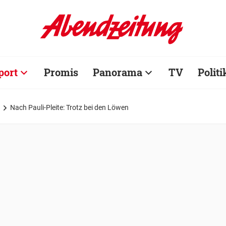
port
Promis
Panorama
TV
Politi
Nach Pauli-Pleite: Trotz bei den Löwen