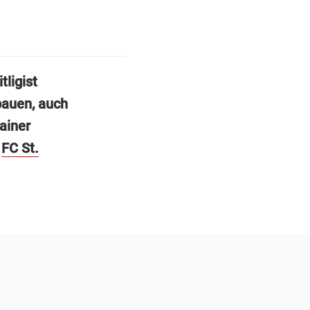
ligist
bauen, auch
ainer
m
FC St.