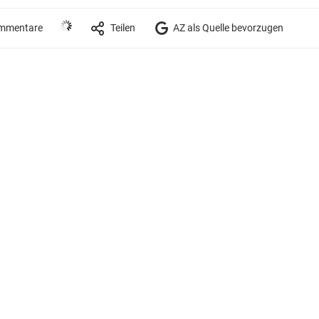
mmentare
Teilen
AZ als Quelle bevorzugen