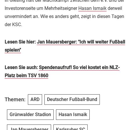
In Giesing hält der Machtkampf zwischen dem e.V. und der
Investorenseite um Mehrheitseigner
Hasan Ismaik
derweil
unvermindert an. Wie es anders geht, zeigt in diesen Tagen
der KSC.
Lesen Sie hier:
Jan Mauersberger: "Ich will weiter Fußball
spielen"
Lesen Sie auch:
Spendenaufruf! So viel kostet ein NLZ-
Platz beim TSV 1860
Themen:
ARD
Deutscher Fußball-Bund
Grünwalder Stadion
Hasan Ismaik
Jan Mauersberger
Karlsruher SC