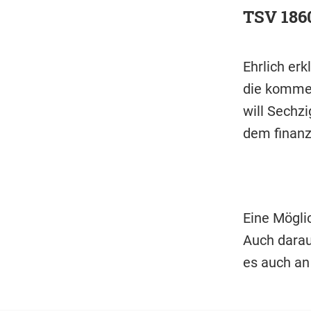
TSV 186
Ehrlich erk
die kommen
will Sechzi
dem finanzi
Eine Mögli
Auch darau
es auch an