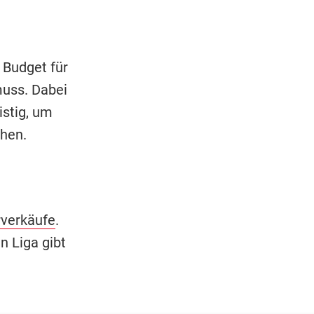
 Budget für
muss. Dabei
istig, um
ehen.
rverkäufe
.
n Liga gibt