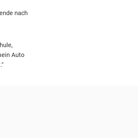
eende nach
hule,
mein Auto
."