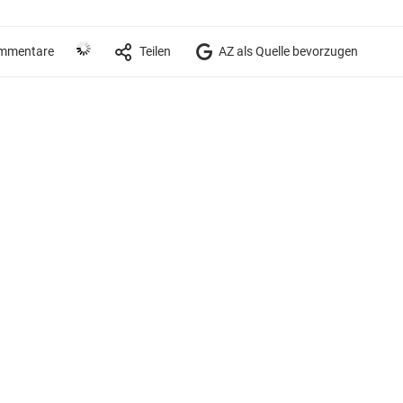
mmentare
Teilen
AZ als Quelle bevorzugen