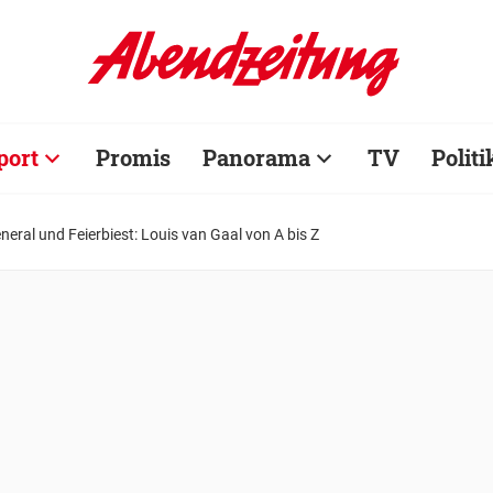
port
Promis
Panorama
TV
Politi
neral und Feierbiest: Louis van Gaal von A bis Z