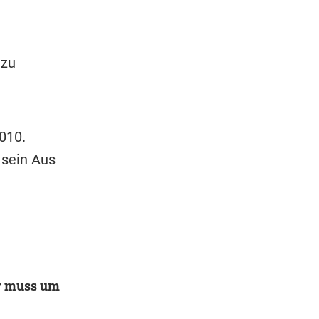
 zu
010.
 sein Aus
er muss um