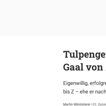
Tulpengen
Gaal von 
Eigenwillig, erfolg
bis Z – ehe er nac
Martin Wimösterer
|
03. Deze