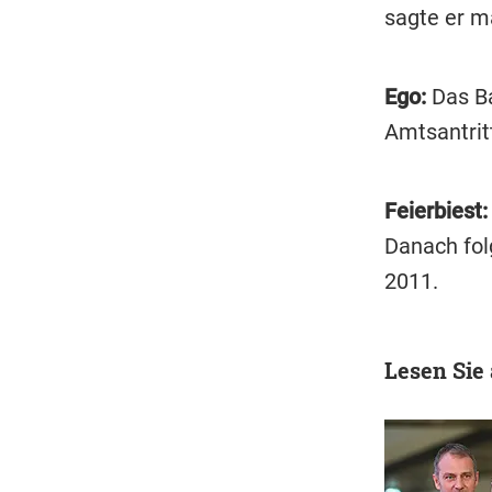
sagte er m
Ego:
Das Ba
Amtsantritt
Feierbiest:
Danach fol
2011.
Lesen Sie