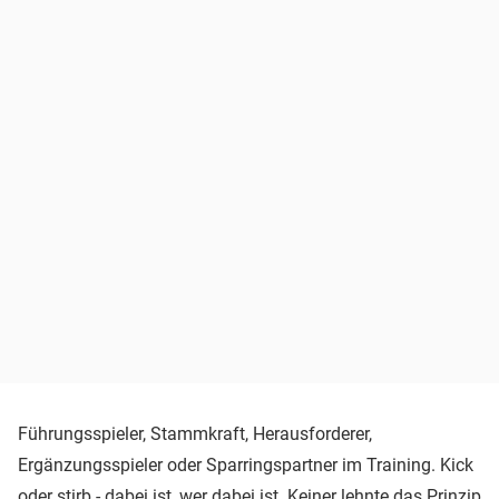
Führungsspieler, Stammkraft, Herausforderer,
Ergänzungsspieler oder Sparringspartner im Training. Kick
oder stirb - dabei ist, wer dabei ist. Keiner lehnte das Prinzip