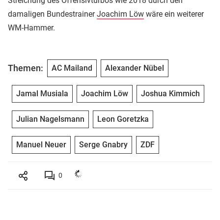
Streichung des Offensivturbos wie 2018 durch den
damaligen Bundestrainer
Joachim Löw
wäre ein weiterer
WM-Hammer.
Themen:
AC Mailand
Alexander Nübel
Jamal Musiala
Joachim Löw
Joshua Kimmich
Julian Nagelsmann
Leon Goretzka
Manuel Neuer
Serge Gnabry
ZDF
0