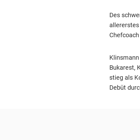
Des schwere
allererste
Chefcoach 
Klinsmann 
Bukarest, 
stieg als K
Debüt durc