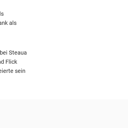
ls
ank als
bei Steaua
d Flick
ierte sein