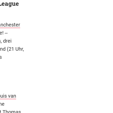
League
nchester
e! ‒
, drei
nd (21 Uhr,
s
uis van
ne
zt
Thomas