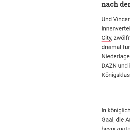
nach de
Und Vincent
Innenverte
City
, zwölf
dreimal fü
Niederlage
DAZN und
Königsklas
In königlic
Gaal
, die 
bevorzugte