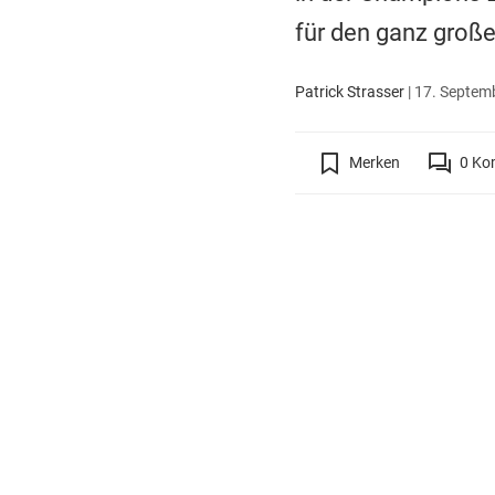
für den ganz groß
Patrick Strasser
|
17. Septemb
Merken
0
Ko