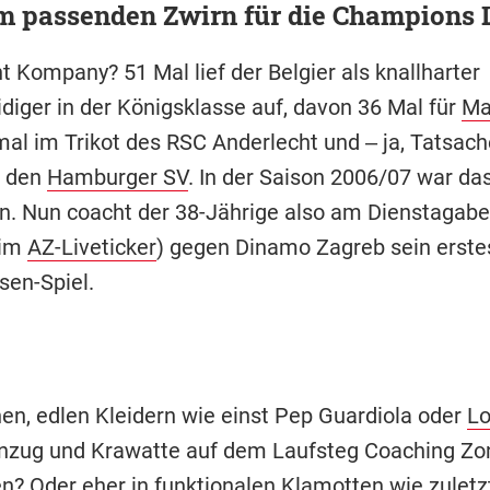
m passenden Zwirn für die Champions 
 Kompany? 51 Mal lief der Belgier als knallharter
idiger in der Königsklasse auf, davon 36 Mal für
Ma
mal im Trikot des RSC Anderlecht und ‒ ja, Tatsach
r den
Hamburger SV
. In der Saison 2006/07 war das
n. Nun coacht der 38-Jährige also am Dienstagabe
 im
AZ-Liveticker
) gegen Dinamo Zagreb sein erste
sen-Spiel.
hen, edlen Kleidern wie einst Pep Guardiola oder
Lo
Anzug und Krawatte auf dem Laufsteg Coaching Zo
n? Oder eher in funktionalen Klamotten wie zulet