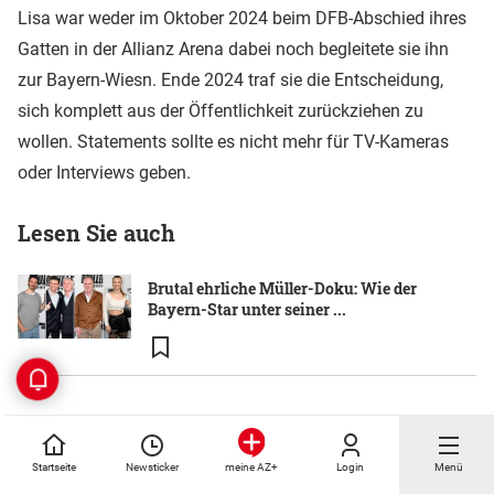
Lisa war weder im Oktober 2024 beim DFB-Abschied ihres
Gatten in der Allianz Arena dabei noch begleitete sie ihn
zur Bayern-Wiesn. Ende 2024 traf sie die Entscheidung,
sich komplett aus der Öffentlichkeit zurückziehen zu
wollen. Statements sollte es nicht mehr für TV-Kameras
oder Interviews geben.
Lesen Sie auch
Brutal ehrliche Müller-Doku: Wie der
Bayern-Star unter seiner ...
Auch bei der Filmpremiere von Müllers Doku "Einer wie
keiner" war Lisa Müller im Gegensatz zu etlichen Stars
Startseite
Newsticker
Login
Menü
meine AZ+
nicht zu sehen. Im Mai 2025 zeigten sie sich wieder