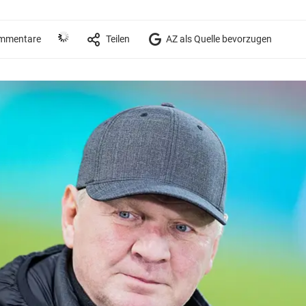
mmentare
Teilen
AZ als Quelle bevorzugen