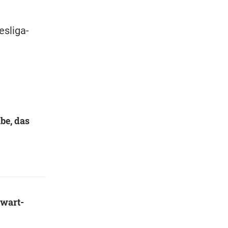
esliga-
be, das
rwart-