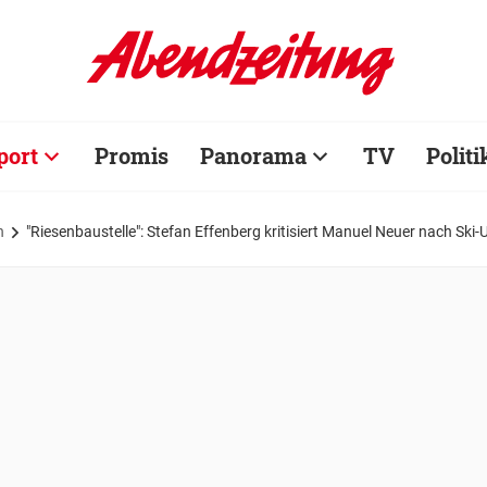
port
Promis
Panorama
TV
Politi
n
"Riesenbaustelle": Stefan Effenberg kritisiert Manuel Neuer nach Ski-U