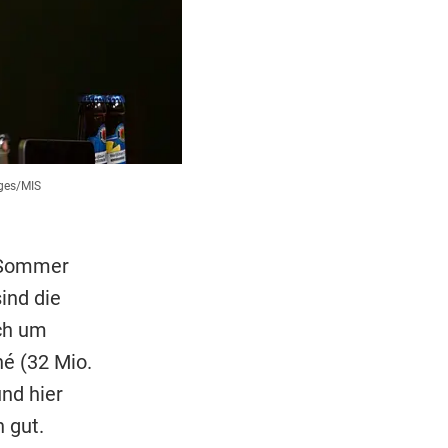
ges/MIS
 Sommer
ind die
ch um
né (32 Mio.
nd hier
 gut.