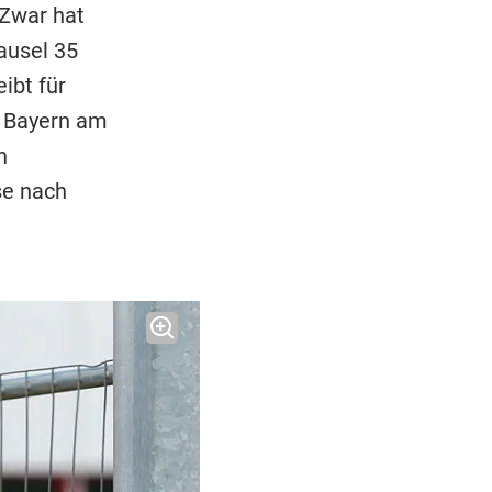
 Zwar hat
ausel 35
ibt für
r Bayern am
h
se nach