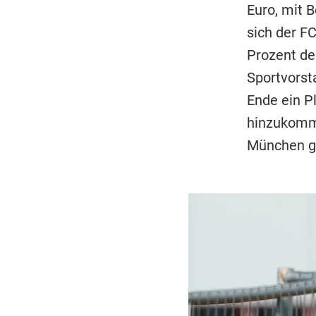
Euro, mit 
sich der FC
Prozent der
Sportvors
Ende ein P
hinzukomme
München 