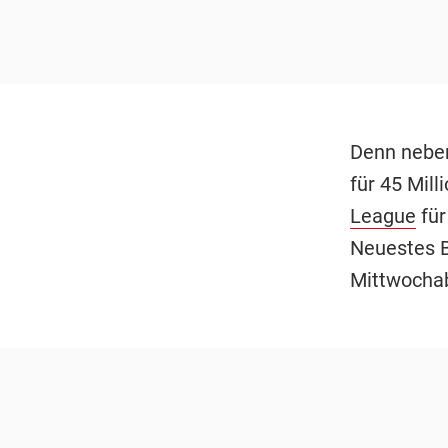
Denn nebe
für 45 Mill
League
für
Neuestes B
Mittwochab