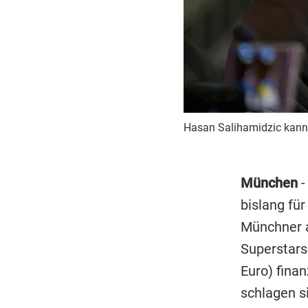
Hasan Salihamidzic kann 
München
-
bislang für
Münchner a
Superstars
Euro) fina
schlagen s