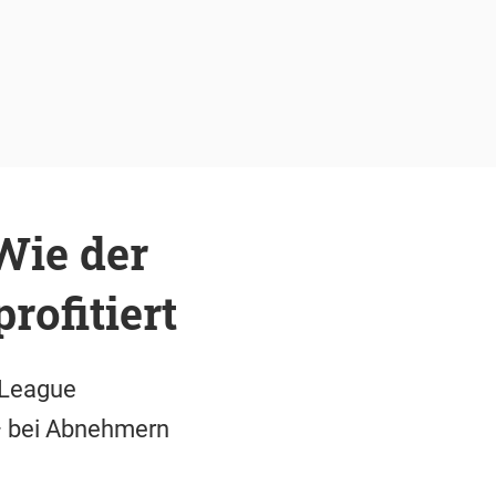
Wie der
rofitiert
 League
 – bei Abnehmern