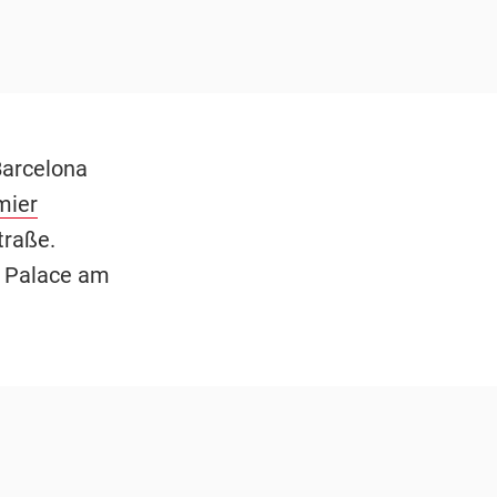
arcelona
mier
traße.
l Palace am