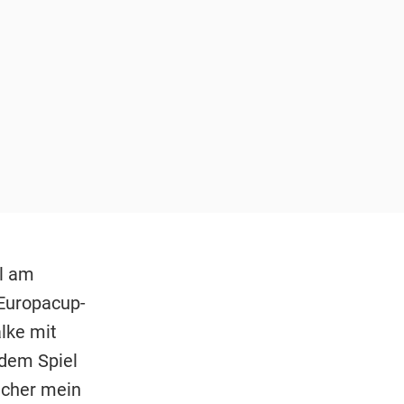
hl am
Europacup-
lke mit
 dem Spiel
icher mein