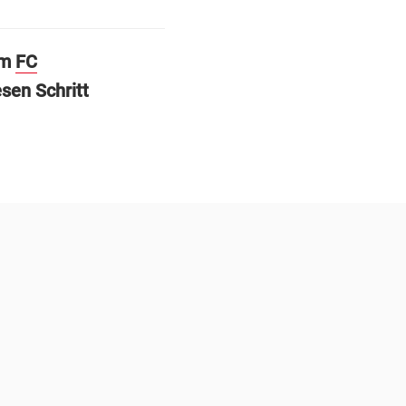
um
FC
sen Schritt