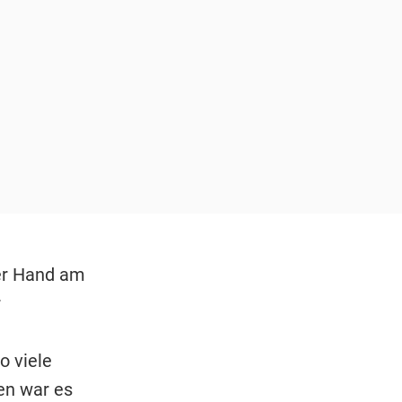
er Hand am
r
o viele
en war es