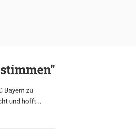
mstimmen"
C Bayern zu
t und hofft...