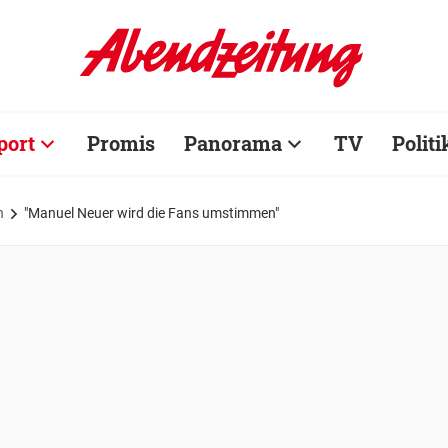
port
Promis
Panorama
TV
Politi
n
"Manuel Neuer wird die Fans umstimmen"