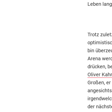
Leben lang 
Trotz zule
optimistis
bin überzeu
Arena werd
drücken, be
Oliver Kah
Großen, er 
angesichts
irgendwelc
der nächste