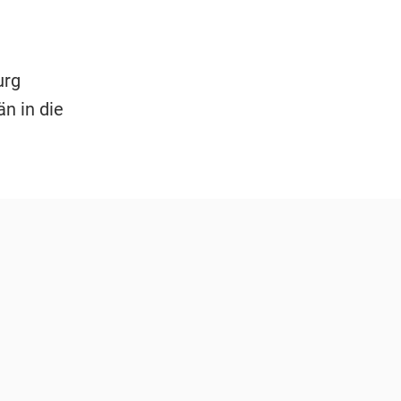
urg
än in die