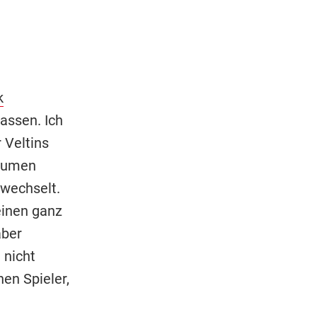
k
assen. Ich
 Veltins
Daumen
 wechselt.
einen ganz
aber
 nicht
n Spieler,