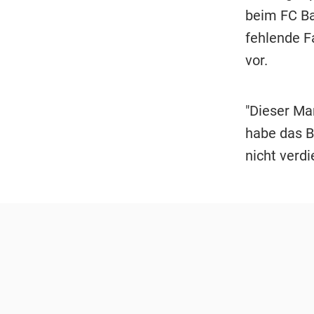
beim FC Ba
fehlende F
vor.
"Dieser Man
habe das B
nicht verdi