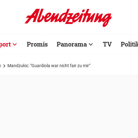
port
Promis
Panorama
TV
Politi
n
Mandzukic: "Guardiola war nicht fair zu mir"