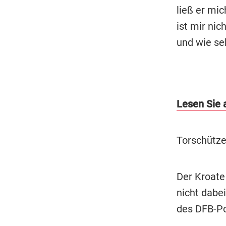
ließ er mic
ist mir nic
und wie seh
Lesen Sie 
Torschütze
Der Kroate 
nicht dabe
des DFB-Po