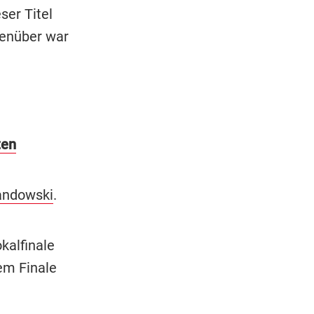
ser Titel
egenüber war
ten
andowski
.
okalfinale
em Finale