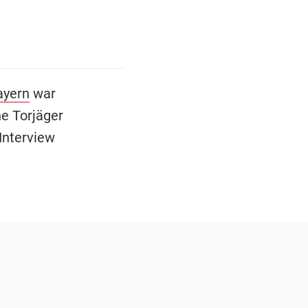
ayern
war
he Torjäger
Interview