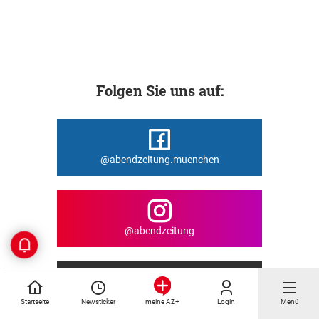
Folgen Sie uns auf:
@abendzeitung.muenchen
@abendzeitung
@Abendzeitung
Startseite
Newsticker
Login
Menü
meine AZ+