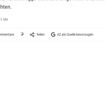
chten.
31 Uhr
mmentare
Teilen
AZ als Quelle bevorzugen