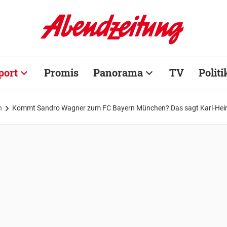
port
Promis
Panorama
TV
Politi
n
Kommt Sandro Wagner zum FC Bayern München? Das sagt Karl-He