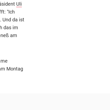
äsident
Uli
t: "Ich
 Und da ist
ch das im
oeneß am
umme
m Montag