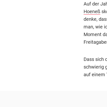
Auf der J
Hoeneß
ske
denke, das
man, wie i
Moment dar
Freitagabe
Dass sich 
schwierig 
auf einem 