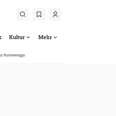
k
Kultur
Mehr
inz Rummenigge