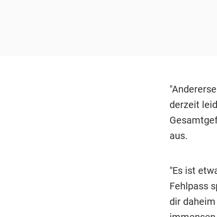
"Anderersei
derzeit le
Gesamtgefü
aus.
"Es ist et
Fehlpass sp
dir daheim
immensen S