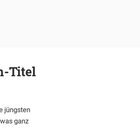
-Titel
e jüngsten
etwas ganz