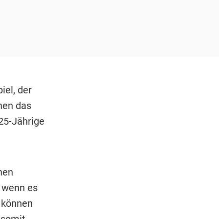
iel, der
chen das
 25-Jährige
nen
s wenn es
e können
 somit