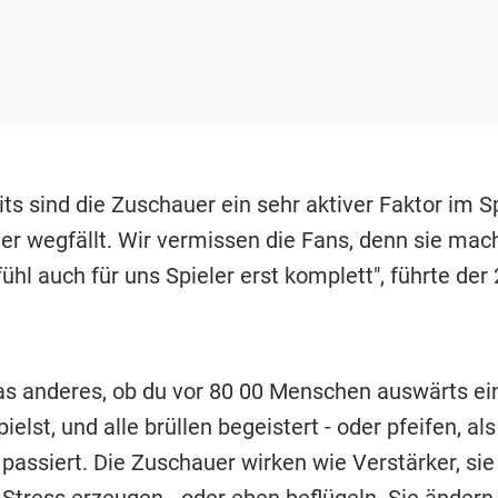
ts sind die Zuschauer ein sehr aktiver Faktor im Sp
ider wegfällt. Wir vermissen die Fans, denn sie ma
hl auch für uns Spieler erst komplett", führte der
was anderes, ob du vor 80 00 Menschen auswärts ei
ielst, und alle brüllen begeistert - oder pfeifen, al
 passiert. Die Zuschauer wirken wie Verstärker, si
tress erzeugen - oder eben beflügeln. Sie ändern