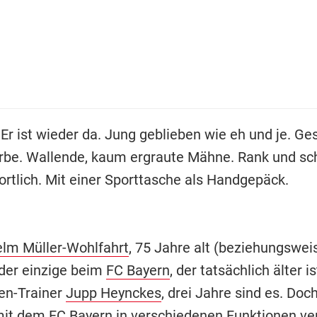
 Er ist wieder da. Jung geblieben wie eh und je. G
rbe. Wallende, kaum ergraute Mähne. Rank und sch
ortlich. Mit einer Sporttasche als Handgepäck.
lm Müller-Wohlfahrt
, 75 Jahre alt (beziehungswei
der einzige beim
FC Bayern
, der tatsächlich älter is
en-Trainer
Jupp Heynckes
, drei Jahre sind es. Doch
mit dem FC Bayern in verschiedenen Funktionen ve