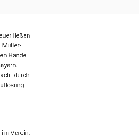
euer
ließen
 Müller-
den Hände
ayern.
acht durch
Auflösung
 im Verein.