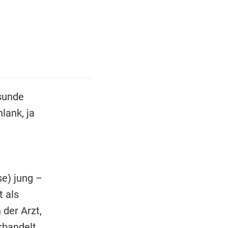
esunde
lank, ja
se) jung –
t als
 der Arzt,
rbandelt,