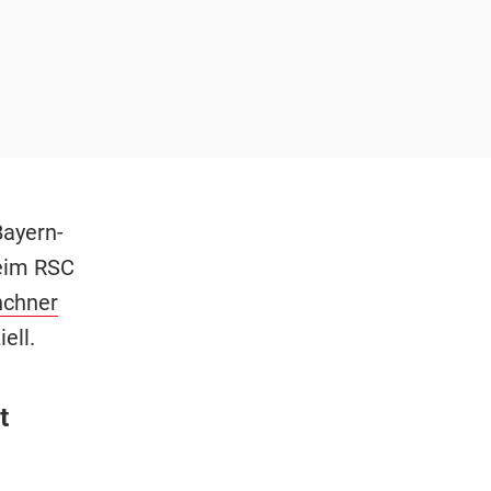
Bayern-
eim RSC
chner
ell.
t