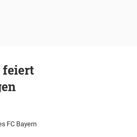
feiert
gen
es FC Bayern