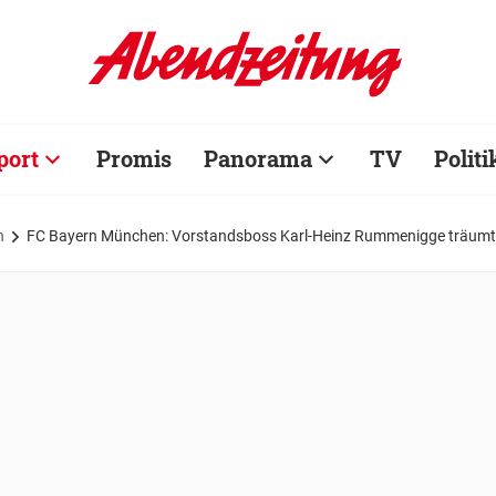
port
Promis
Panorama
TV
Politi
n
FC Bayern München: Vorstandsboss Karl-Heinz Rummenigge träumt 