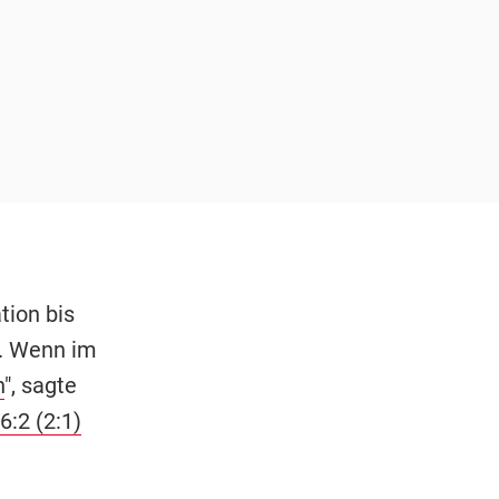
tion bis
. Wenn im
n
", sagte
:2 (2:1)