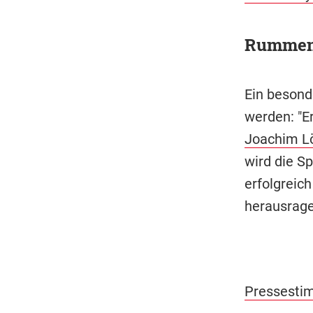
Rummeni
Ein besond
werden: "E
Joachim L
wird die Sp
erfolgreich
herausragen
Pressestim