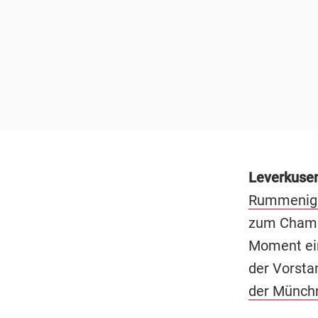
Leverkuse
Rummenig
zum Champ
Moment ei
der Vorsta
der Münchn