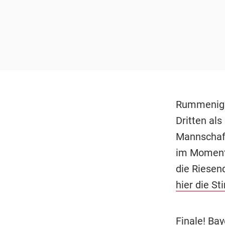
Rummenigge
Dritten als
Mannschaft
im Moment 
die Riesenq
hier die S
Finale! Bay