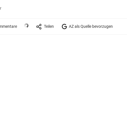
r
mmentare
Teilen
AZ als Quelle bevorzugen