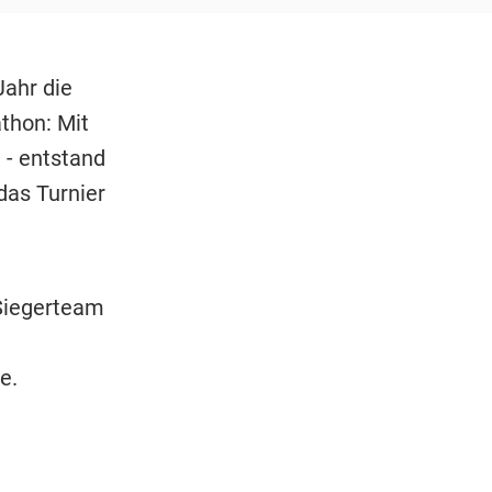
Jahr die
thon: Mit
 - entstand
das Turnier
-Siegerteam
e.