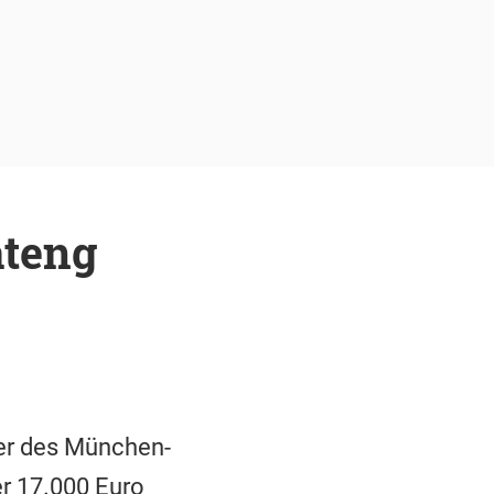
ateng
er des München-
er 17.000 Euro