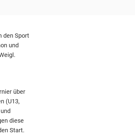
h den Sport
hon und
Weigl.
rnier über
n (U13,
 und
gen diese
en Start.