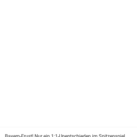
Bayern-Frust! Nur ein 1:1-Unentschieden im Spitzenspiel