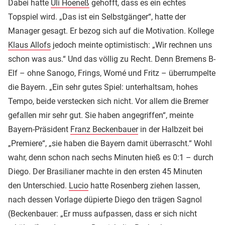
Dabei hatte
Uli Hoeneß
gehofft, dass es ein echtes
Topspiel wird. „Das ist ein Selbstgänger“, hatte der
Manager gesagt. Er bezog sich auf die Motivation. Kollege
Klaus Allofs
jedoch meinte optimistisch: „Wir rechnen uns
schon was aus.“ Und das völlig zu Recht. Denn Bremens B-
Elf – ohne Sanogo, Frings, Womé und Fritz – überrumpelte
die Bayern. „Ein sehr gutes Spiel: unterhaltsam, hohes
Tempo, beide verstecken sich nicht. Vor allem die Bremer
gefallen mir sehr gut. Sie haben angegriffen“, meinte
Bayern-Präsident
Franz Beckenbauer
in der Halbzeit bei
„Premiere“, „sie haben die Bayern damit überrascht.“ Wohl
wahr, denn schon nach sechs Minuten hieß es 0:1 – durch
Diego. Der Brasilianer machte in den ersten 45 Minuten
den Unterschied.
Lucio
hatte Rosenberg ziehen lassen,
nach dessen Vorlage düpierte Diego den trägen Sagnol
(Beckenbauer: „Er muss aufpassen, dass er sich nicht