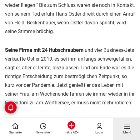
wieder fliegen." Bis zum Schluss waren sie noch in Kontakt,
von seinem Tod erfuhr Hans Ostler direkt durch einen Anruf
von Heidi Beckenbauer, wenn Ostler davon spricht, wird
seine Stimme brüchig.
Seine Firma mit 24 Hubschraubern
und vier Business-Jets
verkaufte Ostler 2019, es sei ihm anfangs schwergefallen,
sagt er, aber er lernte, loszulassen. Und am Ende war es die
richtige Entscheidung zum bestmöglichen Zeitpunkt, so
kurz vor der Pandemie. Jetzt genießt er das Leben mit
seiner Frau, am Wochenende fahren sie immer wieder in ihr
Feriendomizil am Wörthersee, er muss nicht mehr rotieren.
Was ihm bleibt, sind die schönen Erinnerungen an die
Jahre mit dem Franz.
An Empfänge und Einladungen, an
Startseite
Newsticker
Login
Menü
meine AZ+
denen sich etwa bei Besuchen in Franken in den Jahren vor