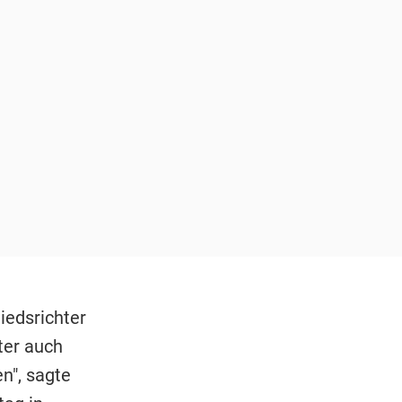
hiedsrichter
ter auch
n", sagte