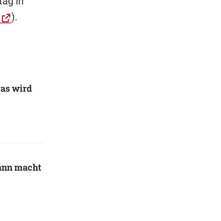
ag in
).
was wird
ann macht