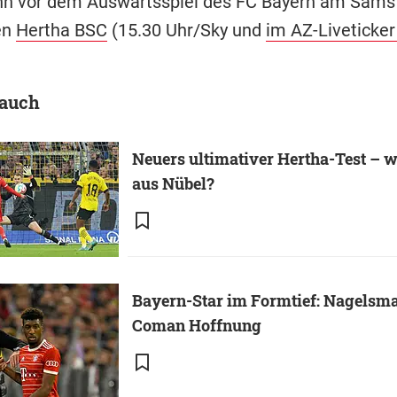
n vor dem Auswärtsspiel des FC Bayern am Samst
en
Hertha BSC
(15.30 Uhr/Sky und
im AZ-Liveticker
 auch
Neuers ultimativer Hertha-Test – 
aus Nübel?
Bayern-Star im Formtief: Nagelsm
Coman Hoffnung