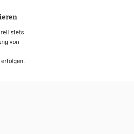
ieren
ell stets
ung von
 erfolgen.