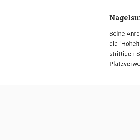
Nagelsma
Seine Anreg
die "Hohei
strittigen 
Platzverwe