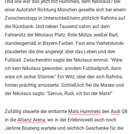
Und wie war das jetzt mit Hummels, dem Nikolaus? Bei
einer Autofahrt Richtung München gesellte sich bei einem
Zwischenstopp in Unterschleißheim plötzlich Rafinha auf
die Rückbank. Und neben Tausend nahm auf dem
Fahrersitz der Nikolaus Platz. Rote Mütze, weißer Bart,
standesgemäß in Bayern-Farben. Fast eine Viertelstunde
plauderten die drei angeregt über das Leben und den
Fußball. Zwischendrin sagte der Nikolaus einmal: "Wäre
ich kein Nikolaus geworden, sondern Fußballprofi, dann
wäre ich sicher Stürmer." Ein Witz, über den sich Rafinha
hinten prächtig amüsierte. Schließlich fiel die Maske und
der Nikolaus sagte: "Servus, Rudi, ich bin der Mats!"
Zufällig steuerte der enttarnte
Mats Hummels
den
Audi
Q8
in die
Allianz Arena
, wo in der Erlebniswelt auch noch
Jérôme Boateng wartete und reichlich Geschenke für die