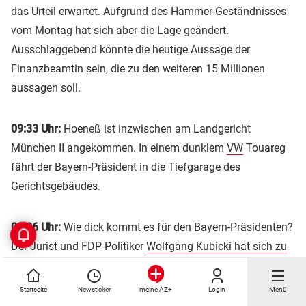
das Urteil erwartet. Aufgrund des Hammer-Geständnisses
vom Montag hat sich aber die Lage geändert.
Ausschlaggebend könnte die heutige Aussage der
Finanzbeamtin sein, die zu den weiteren 15 Millionen
aussagen soll.
09:33 Uhr:
Hoeneß ist inzwischen am Landgericht
München II angekommen. In einem dunklem
VW
Touareg
fährt der Bayern-Präsident in die Tiefgarage des
Gerichtsgebäudes.
09:26 Uhr:
Wie dick kommt es für den Bayern-Präsidenten?
Der Jurist und FDP-Politiker
Wolfgang Kubicki hat sich zu
Hoeneß geäußert und glaubt nicht an eine
Bewährungsstrafe
für den Präsidenten des FC Bayern
Startseite
Newsticker
Login
Menü
meine AZ+
München. „Die Zahl alleine, 18 Millionen Euro, ist so