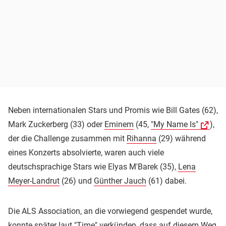
Neben internationalen Stars und Promis wie Bill Gates (62),
Mark Zuckerberg (33) oder
Eminem
(45,
"My Name Is"
),
der die Challenge zusammen mit
Rihanna
(29) während
eines Konzerts absolvierte, waren auch viele
deutschsprachige Stars wie Elyas M'Barek (35),
Lena
Meyer-Landrut
(26) und
Günther Jauch
(61) dabei.
Die ALS Association, an die vorwiegend gespendet wurde,
konnte später laut "Time" verkünden, dass auf diesem Weg