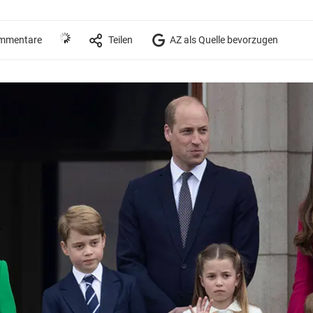
mmentare
Teilen
AZ als Quelle bevorzugen