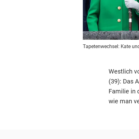
Tapetenwechsel: Kate und
Westlich v
(39): Das A
Familie in
wie man v