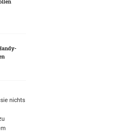
ollen
 Handy-
en
sie nichts
zu
rem