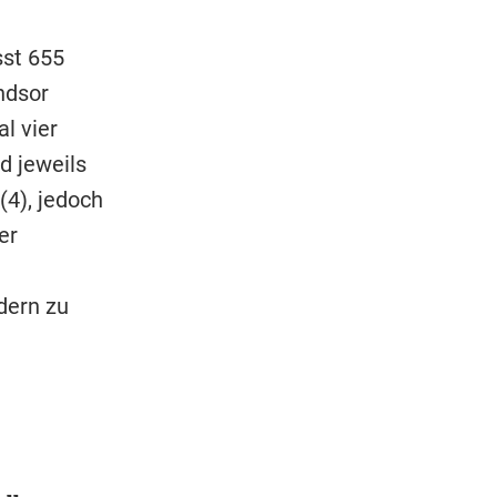
sst 655
ndsor
l vier
d jeweils
(4), jedoch
er
dern zu