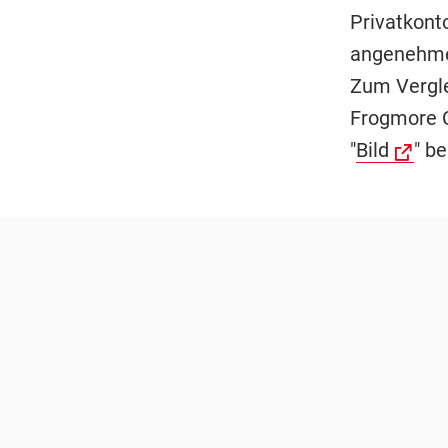
Privatkont
angenehmes
Zum Vergle
Frogmore C
"
Bild
" be