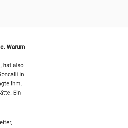
Sie. Warum
 hat also
oncalli in
agte ihm,
tte. Ein
iter,