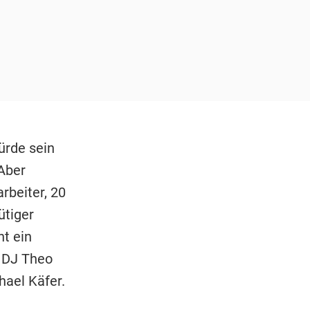
ürde sein
 Aber
rbeiter, 20
ütiger
ht ein
e DJ Theo
hael Käfer.