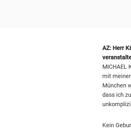
AZ: Herr K
veranstalte
MICHAEL K
mit meinem
München wa
dass ich z
unkomplizi
Kein Geburt