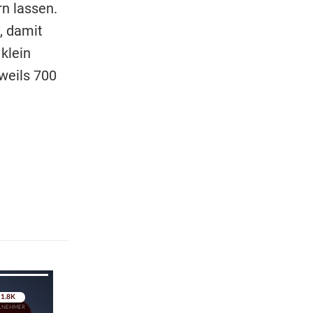
rn lassen.
, damit
klein
eweils 700
pringen