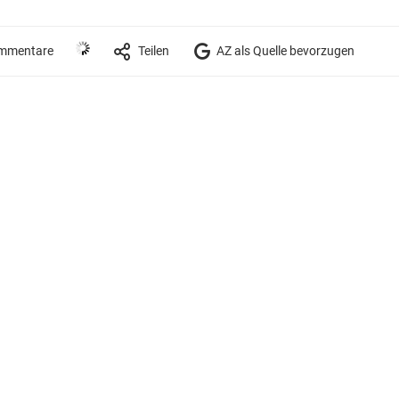
mmentare
Teilen
AZ als Quelle bevorzugen