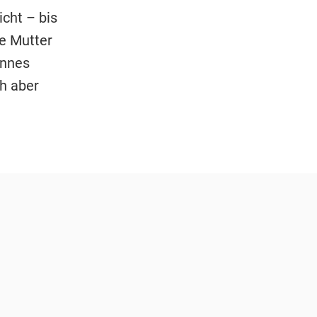
cht – bis
ie Mutter
annes
h aber