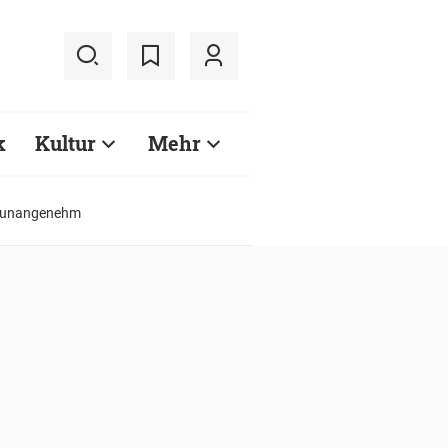
k
Kultur
Mehr
rd unangenehm