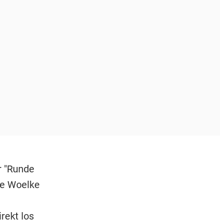
r "Runde
ne Woelke
rekt los