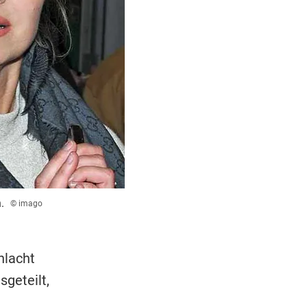
.
© imago
hlacht
geteilt,