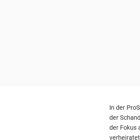
In der Pro
der Schand
der Fokus 
verheirate