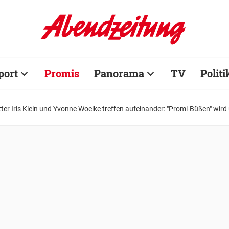
port
Promis
Panorama
TV
Politi
er Iris Klein und Yvonne Woelke treffen aufeinander: "Promi-Büßen" wi