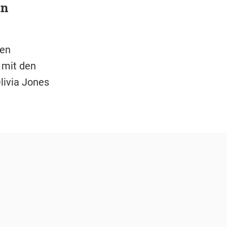
in
ten
 mit den
livia Jones