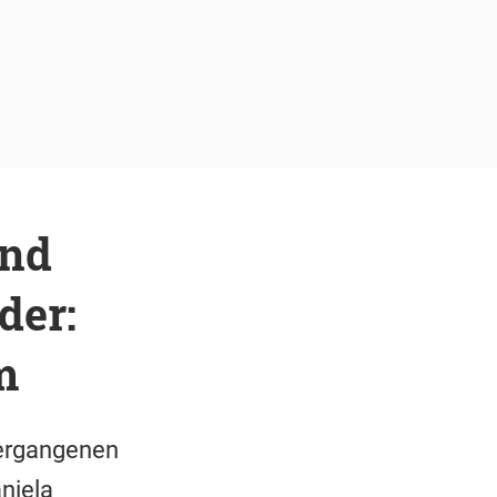
und
der:
m
vergangenen
niela