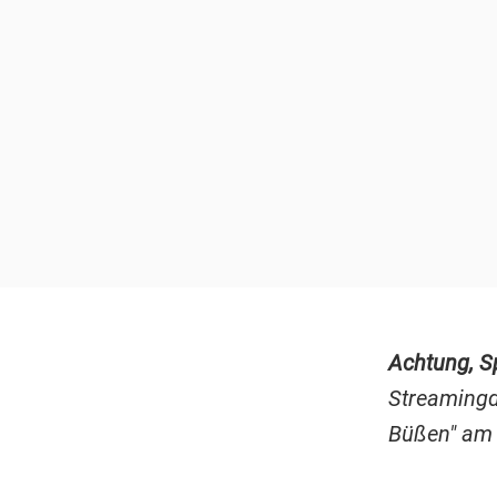
Achtung, Sp
Streamingd
Büßen" am 