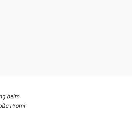
ung beim
roße Promi-