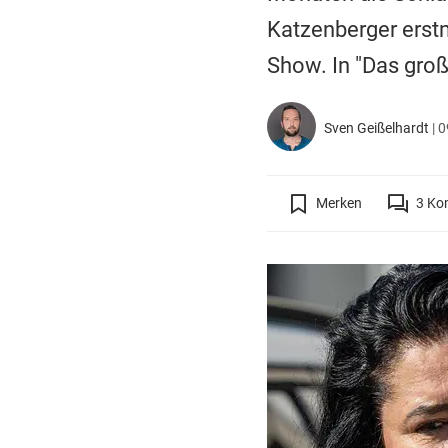
Katzenberger erstm
Show. In "Das groß
Sven Geißelhardt
|
0
Merken
3
Ko