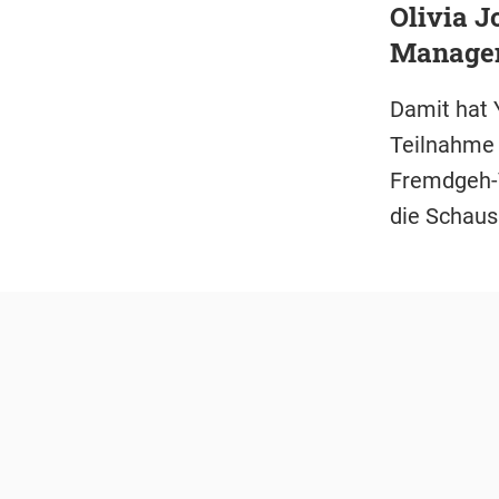
Olivia J
Managem
Damit hat 
Teilnahme a
Fremdgeh-V
die Schaus