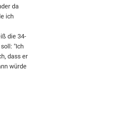
nder da
e ich
iß die 34-
oll: "Ich
h, dass er
dann würde