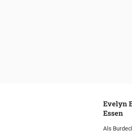
Evelyn B
Essen
Als Burdeck