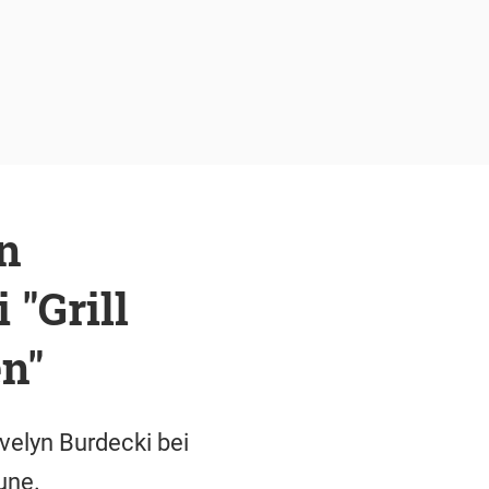
n
"Grill
en"
velyn Burdecki bei
une.