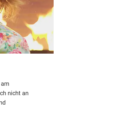
" am
ch nicht an
nd