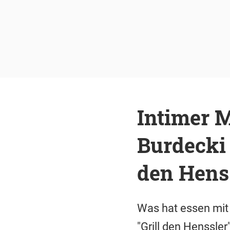
Intimer 
Burdecki 
den Henss
Was hat essen mit 
"Grill den Henssle