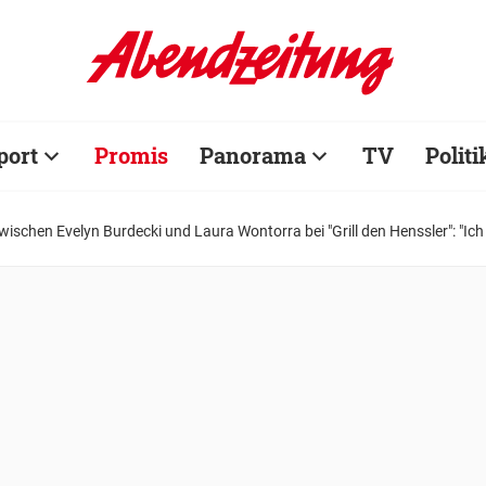
port
Promis
Panorama
TV
Politi
schen Evelyn Burdecki und Laura Wontorra bei "Grill den Henssler": "Ich wi