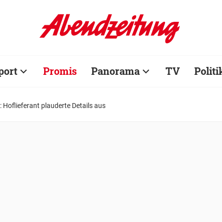
port
Promis
Panorama
TV
Politi
 Hoflieferant plauderte Details aus