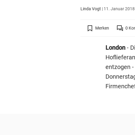
Linda Vogt
|
11. Januar 2018 
Merken
0
Ko
London
- D
Hoflieferan
entzogen -
Donnerstag
Firmenchef