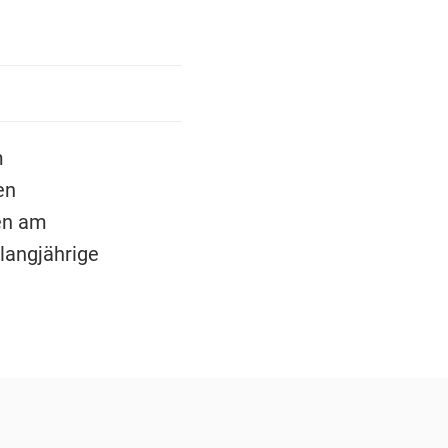
m
en
ten am
langjährige