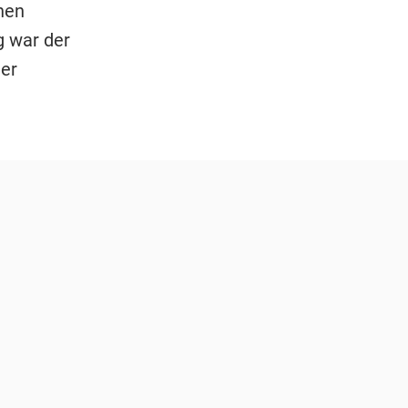
hen
g war der
er