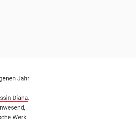
ngenen Jahr
ssin Diana
.
 anwesend,
ische Werk