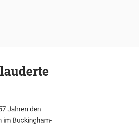
plauderte
 57 Jahren den
en im Buckingham-