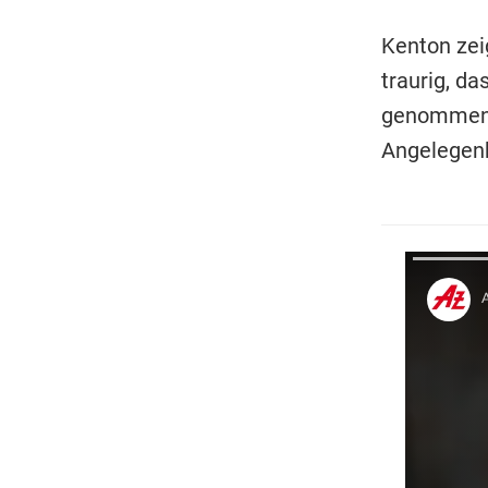
Kenton zei
traurig, d
genommen h
Angelegenh