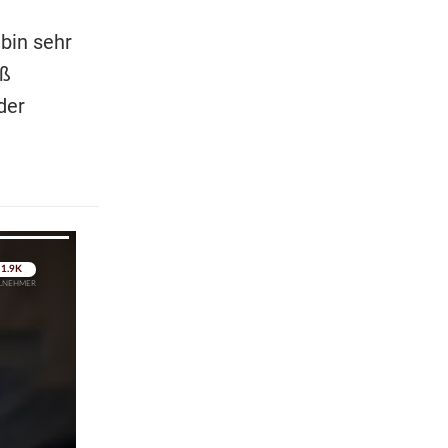
bin sehr
oß
der
pringen