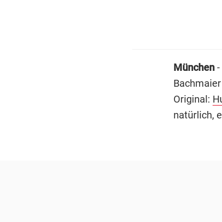
München
-
Bachmaie
Original:
H
natürlich, 