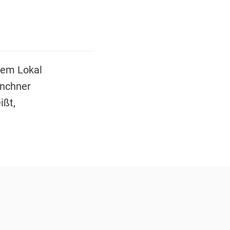
inem Lokal
ünchner
ißt,