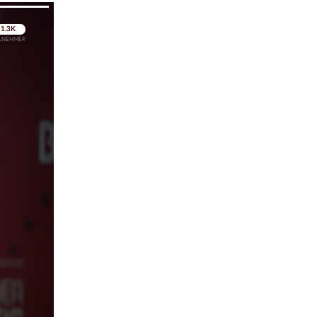
pringen
pringen