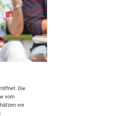
öffnet. Die
how vom
chätzen vor
m