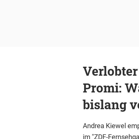
Verlobter
Promi: Wa
bislang v
Andrea Kiewel emp
im "ZDF-Fernsehgar