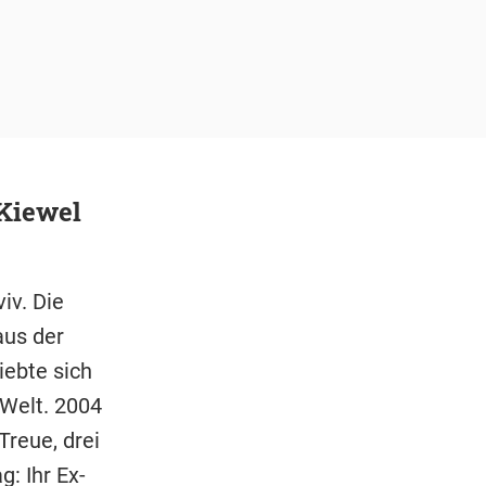
Kiewel
iv. Die
aus der
iebte sich
Welt. 2004
reue, drei
: Ihr Ex-