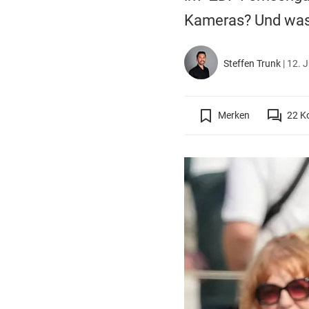
Kameras? Und was i
Steffen Trunk
|
12. J
Merken
22
K