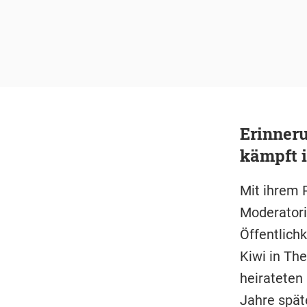
Erinner
kämpft i
Mit ihrem 
Moderatorin
Öffentlichk
Kiwi in Th
heirateten
Jahre späte