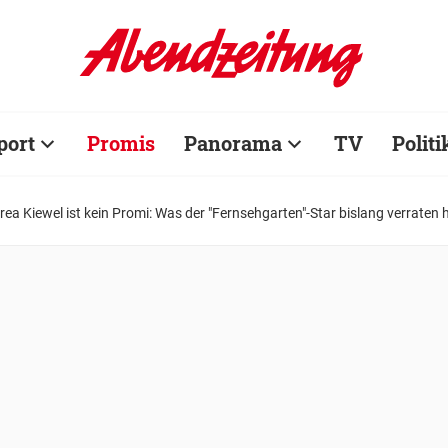
port
Promis
Panorama
TV
Politi
rea Kiewel ist kein Promi: Was der "Fernsehgarten"-Star bislang verraten 