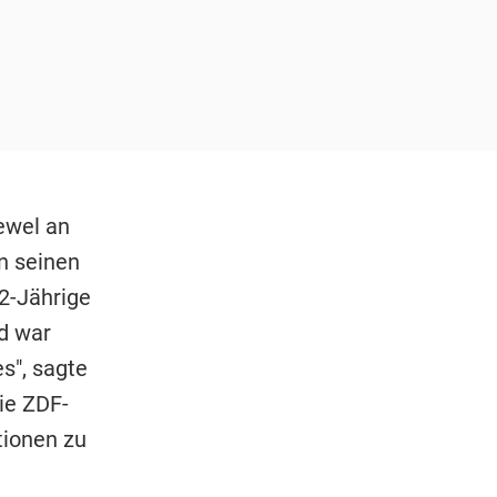
ewel an
n seinen
52-Jährige
d war
s", sagte
ie ZDF-
tionen zu