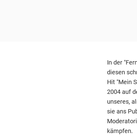
In der "Fe
diesen sch
Hit "Mein 
2004 auf d
unseres, a
sie ans Pu
Moderatori
kämpfen.