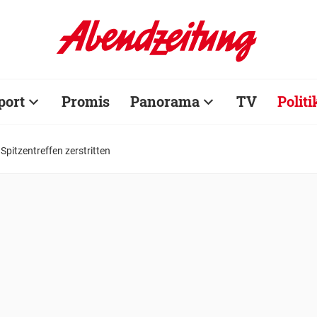
port
Promis
Panorama
TV
Politi
Spitzentreffen zerstritten