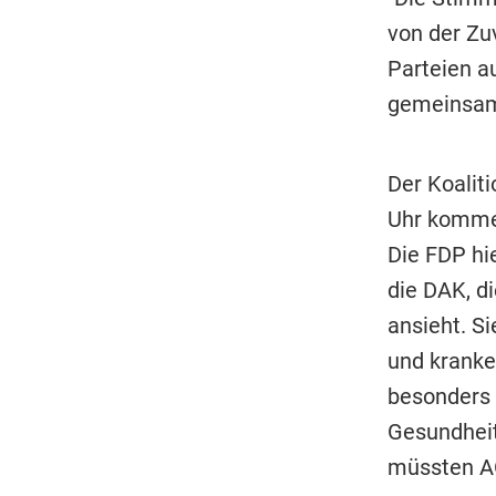
von der Zu
Parteien au
gemeinsame
Der Koalit
Uhr komme
Die FDP hi
die DAK, d
ansieht. S
und kranke
besonders 
Gesundheit
müssten AO