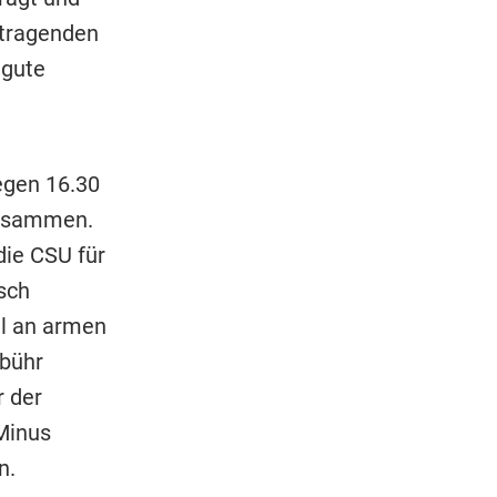
 tragenden
 gute
egen 16.30
zusammen.
die CSU für
sch
il an armen
ebühr
r der
Minus
n.