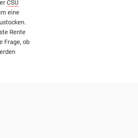
der
CSU
m eine
zustocken.
este Rente
e Frage, ob
werden