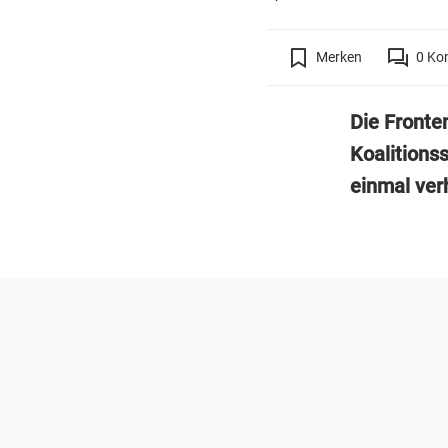
Merken
0
Ko
Die Fronte
Koalitions
einmal ver