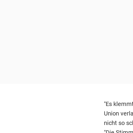
"Es klemmt
Union verl
nicht so s
"Die Stimm