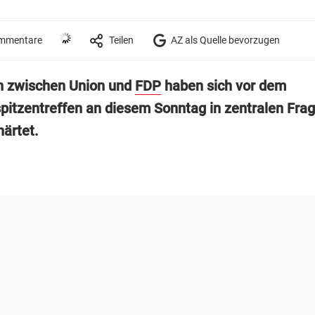
mmentare
Teilen
AZ als Quelle bevorzugen
n zwischen Union und
FDP
haben sich vor dem
spitzentreffen an diesem Sonntag in zentralen Fra
härtet.