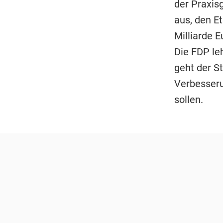
der Praxis
aus, den E
Milliarde 
Die FDP leh
geht der S
Verbesseru
sollen.