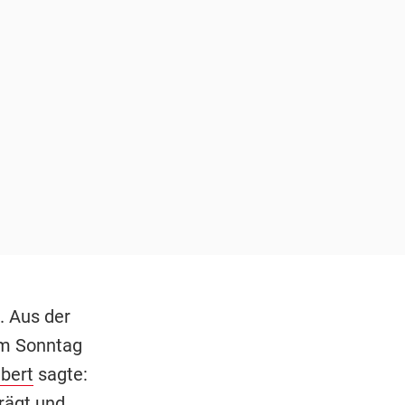
. Aus der
am Sonntag
ibert
sagte:
rägt und