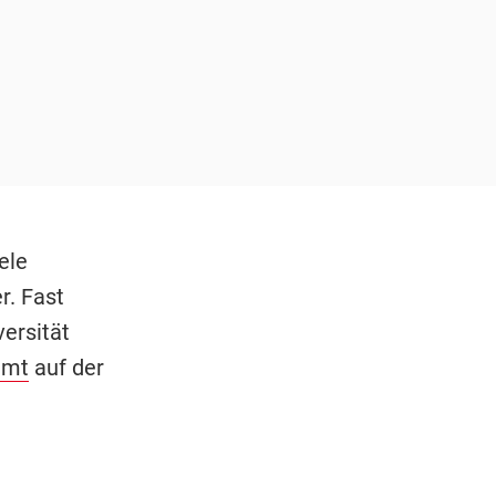
ele
r. Fast
ersität
amt
auf der