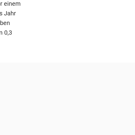
or einem
s Jahr
aben
m 0,3