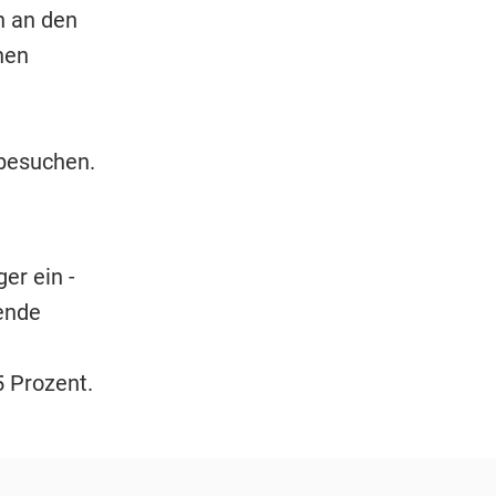
n an den
hen
 besuchen.
er ein -
ende
 Prozent.