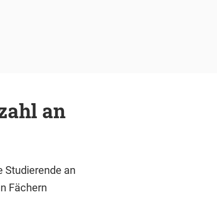
zahl an
e Studierende an
en Fächern