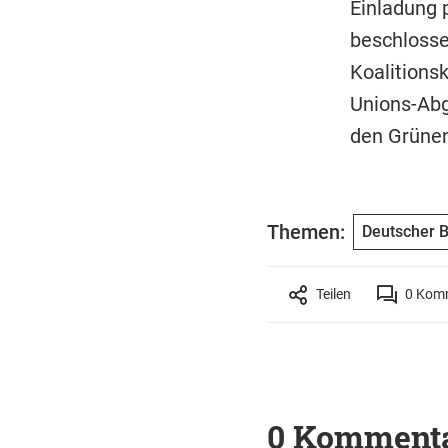
Einladung 
beschlosse
Koalitions
Unions-Abg
den Grünen
Themen:
Deutscher 
Teilen
0
Komm
0 Komment