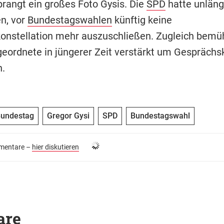
prangt ein großes Foto Gysis. Die
SPD
hatte unläng
n, vor
Bundestagswahlen
künftig keine
konstellation mehr auszuschließen. Zugleich bemü
eordnete in jüngerer Zeit verstärkt um Gesprächs
.
Bundestag
Gregor Gysi
SPD
Bundestagswahl
entare –
hier diskutieren
are