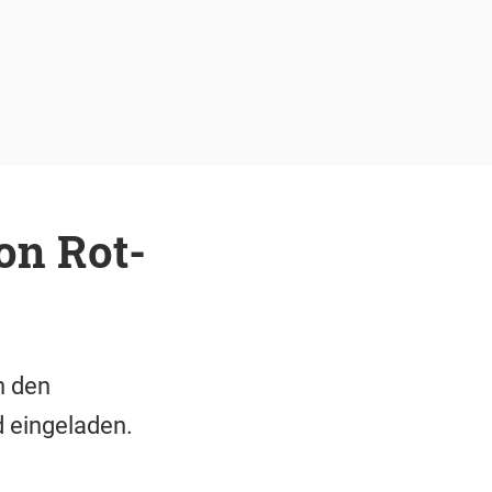
on Rot-
n den
d eingeladen.