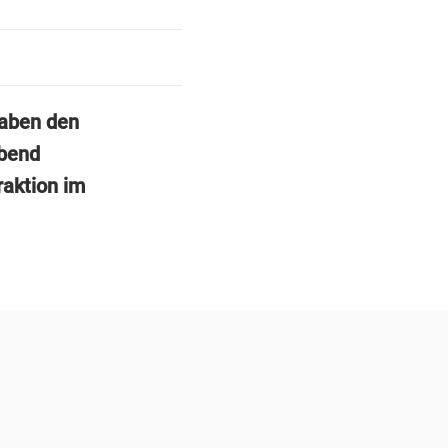
haben den
abend
raktion im