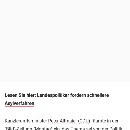
Lesen Sie hier: Landespolitiker fordern schnellere
Asylverfahren
Kanzleramtsminister
Peter Altmaier
(
CDU
) räumte in der
"Bild"-Zeitung (Montag) ein, das Thema sei von der Politik