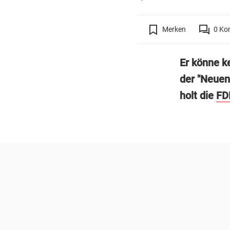
Merken
0
Ko
Er könne k
der "Neuen
holt die
FD