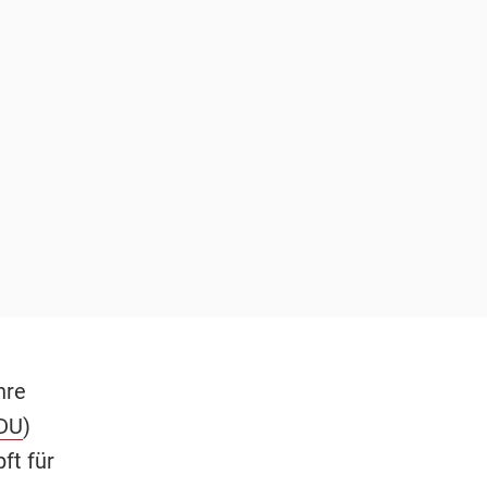
hre
DU
)
ft für