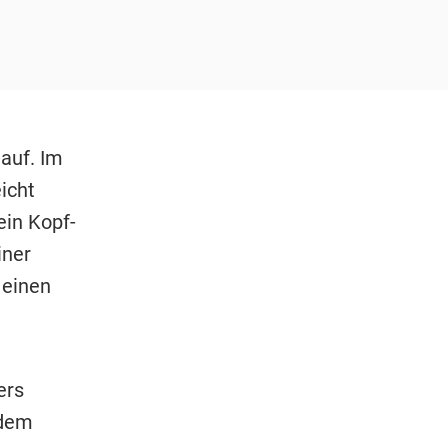
auf. Im
icht
ein Kopf-
iner
 einen
ers
 dem