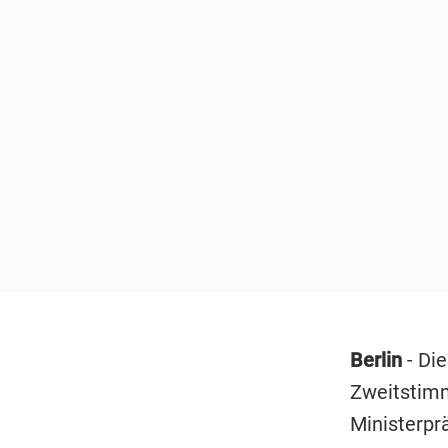
Berlin
- Di
Zweitstimm
Ministerprä