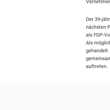
Vernehmen
Der 39-jäh
nächsten Pa
als FDP-Vor
Als möglic
gehandelt.
gemeinsam
auftreten.