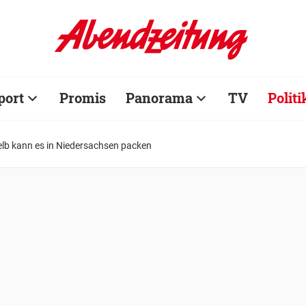
port
Promis
Panorama
TV
Politi
elb kann es in Niedersachsen packen