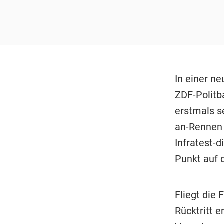
In einer n
ZDF-Politb
erstmals s
an-Rennen 
Infratest-
Punkt auf d
Fliegt die
Rücktritt e