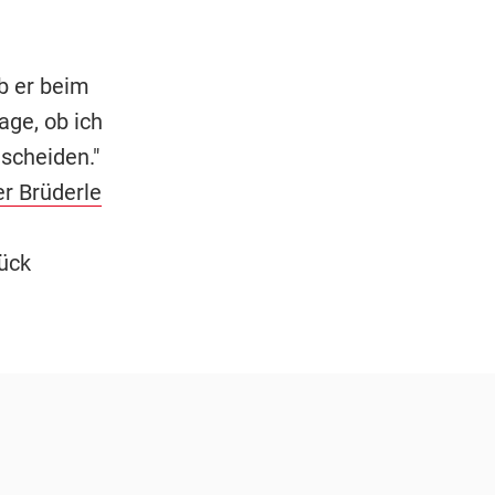
b er beim
age, ob ich
tscheiden."
er Brüderle
ück