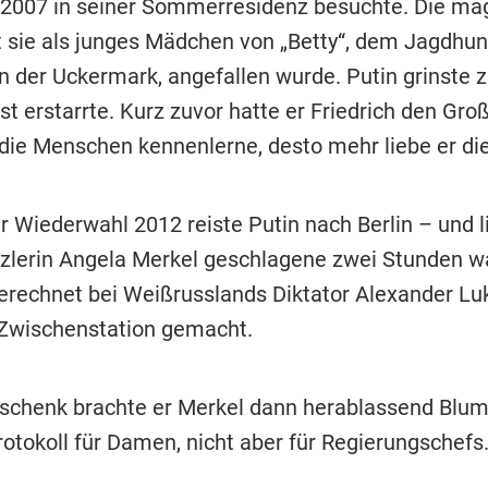
 2007 in seiner Sommerresidenz besuchte. Die ma
t sie als junges Mädchen von „Betty“, dem Jagdhun
n der Uckermark, angefallen wurde. Putin grinste z
st erstarrte. Kurz zuvor hatte er Friedrich den Große
 die Menschen kennenlerne, desto mehr liebe er di
r Wiederwahl 2012 reiste Putin nach Berlin – und l
lerin Angela Merkel geschlagene zwei Stunden wa
erechnet bei Weißrusslands Diktator Alexander L
Zwischenstation gemacht.
schenk brachte er Merkel dann herablassend Blum
rotokoll für Damen, nicht aber für Regierungschefs