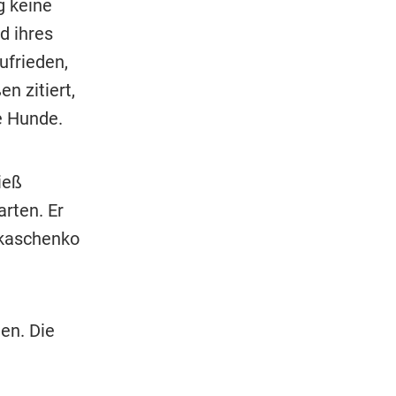
g keine
d ihres
ufrieden,
n zitiert,
e Hunde.
ieß
rten. Er
ukaschenko
en. Die
.