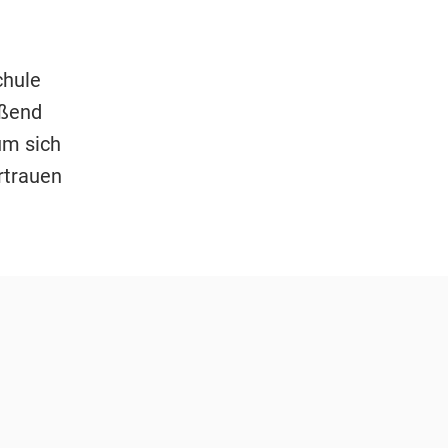
chule
eßend
um sich
rtrauen