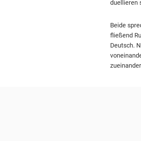
duellieren
Beide spre
fließend R
Deutsch. N
voneinande
zueinander