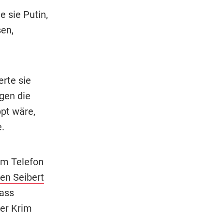
e sie Putin,
sen,
erte sie
gen die
pt wäre,
.
 am Telefon
fen Seibert
dass
der Krim