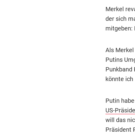
Merkel reva
der sich m
mitgeben: 
Als Merkel 
Putins Umg
Punkband P
könnte ich 
Putin habe 
US-Präside
will das ni
Präsident P