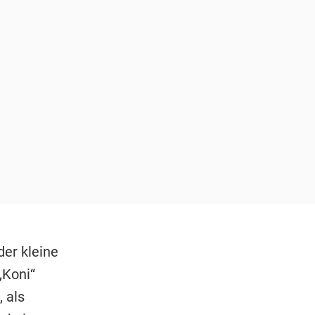
er kleine
„Koni“
 als