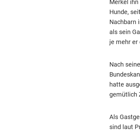
Merkel ihn
Hunde, sei
Nachbarn i
als sein Ga
je mehr er
Nach seine
Bundeskanz
hatte ausg
gemütlich 
Als Gastge
sind laut P