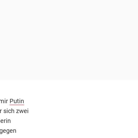
imir
Putin
r sich zwei
erin
agegen