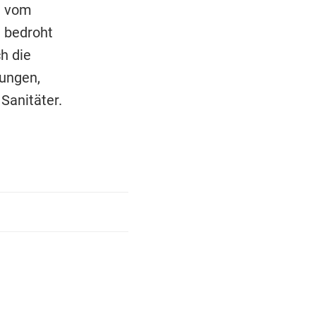
ge vom
l bedroht
h die
gungen,
Sanitäter.