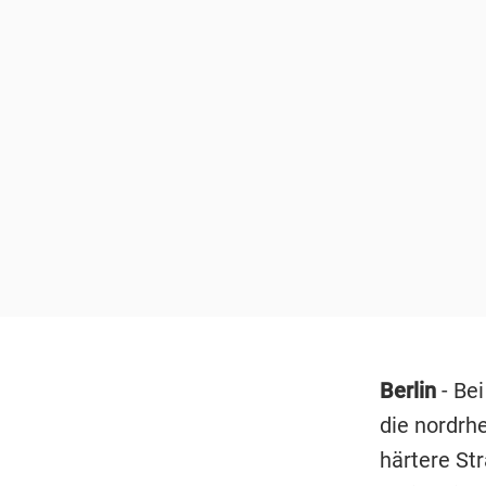
Berlin
- Bei
die nordrh
härtere St