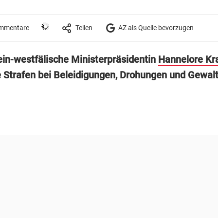
mmentare
Teilen
AZ als Quelle bevorzugen
ein-westfälische Ministerpräsidentin
Hannelore Kra
re Strafen bei Beleidigungen, Drohungen und Gewal