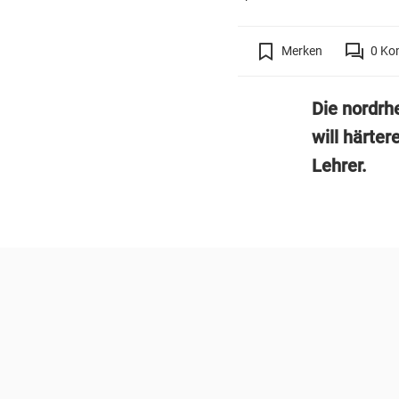
Merken
0
Ko
Die nordrh
will härte
Lehrer.