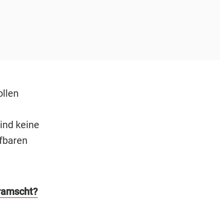
ollen
ind keine
afbaren
rramscht?