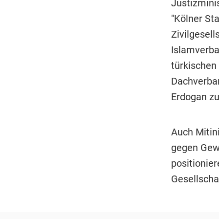
Justizmini
"Kölner St
Zivilgesell
Islamverban
türkischen
Dachverban
Erdogan zu
Auch Mitini
gegen Gewa
positionie
Gesellscha