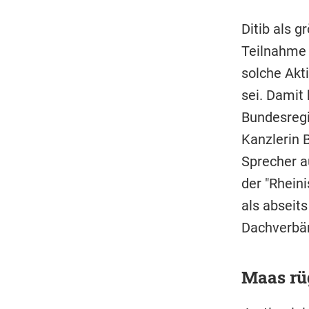
Ditib als 
Teilnahme 
solche Akt
sei. Damit
Bundesregi
Kanzlerin 
Sprecher a
der "Rhein
als abseits
Dachverbänd
Maas rü