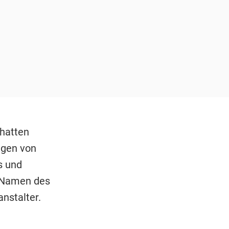
hatten
ägen von
s und
m Namen des
anstalter.