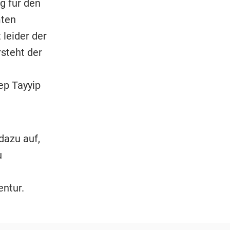
g für den
mten
 leider der
rsteht der
ep Tayyip
dazu auf,
u
entur.