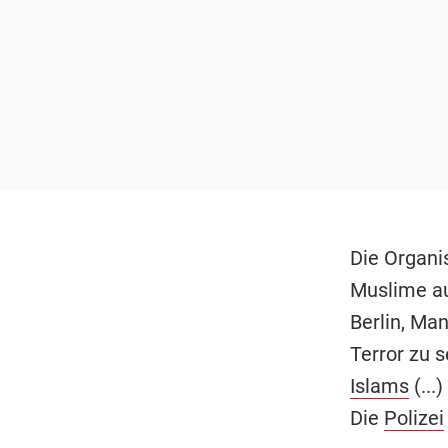
Die Organi
Muslime au
Berlin, Ma
Terror zu s
Islams
(...
Die
Polizei