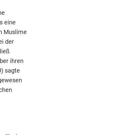
ne
s eine
en Muslime
i der
ließ
ber ihren
) sagte
 gewesen
schen