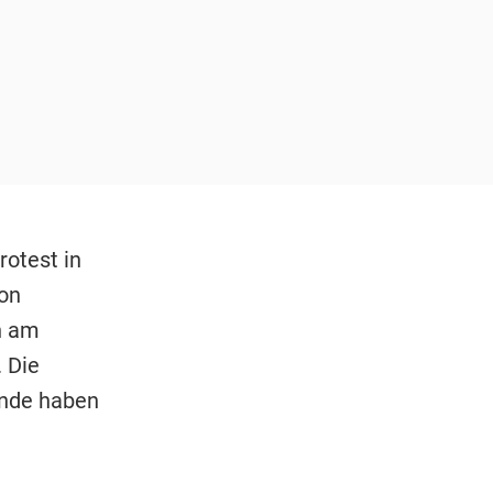
rotest in
on
h am
 Die
nde haben