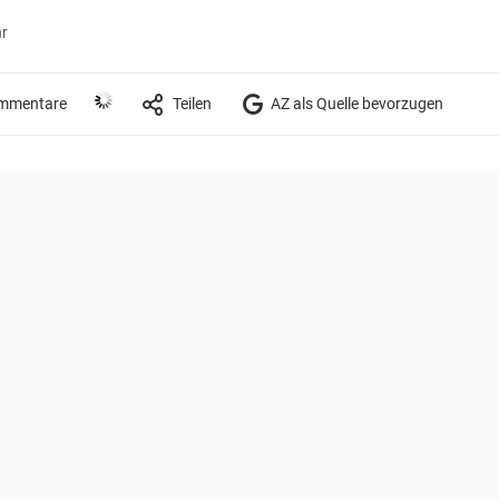
hr
mmentare
Teilen
AZ als Quelle bevorzugen