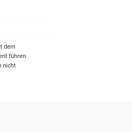
it dem
nt führen.
n nicht