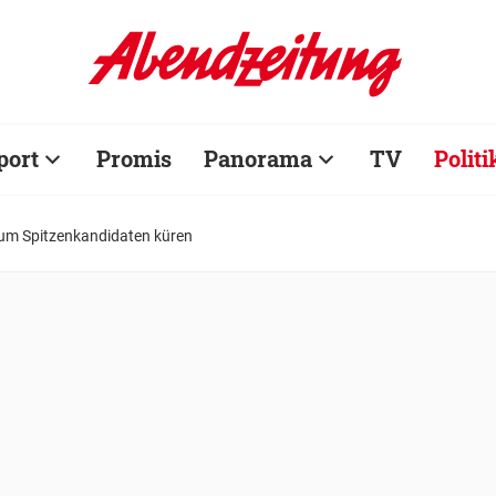
port
Promis
Panorama
TV
Politi
zum Spitzenkandidaten küren