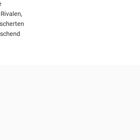
e
Rivalen,
escherten
raschend