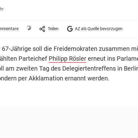
hr
mmentare
Teilen
AZ als Quelle bevorzugen
r 67-Jährige soll die Freidemokraten zusammen m
hlten Parteichef
Philipp Rösler
erneut ins Parlame
ll am zweiten Tag des Delegiertentreffens in Berli
ondern per Akklamation ernannt werden.