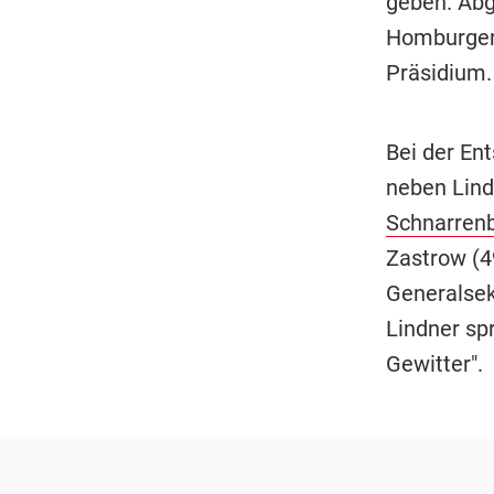
geben. Abge
Homburger 
Präsidium.
Bei der Ent
neben Lind
Schnarren
Zastrow (4
Generalsek
Lindner sp
Gewitter".