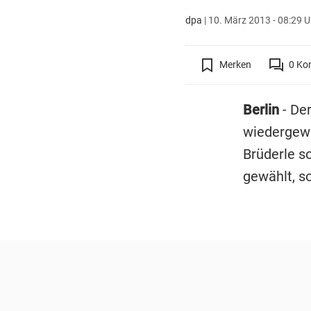
dpa
|
10. März 2013 - 08:29 U
Merken
0
Ko
Berlin
- De
wiedergewä
Brüderle so
gewählt, s