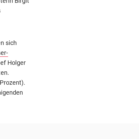
erin Birgit
s
en sich
er-
ef Holger
ten.
Prozent).
inigenden