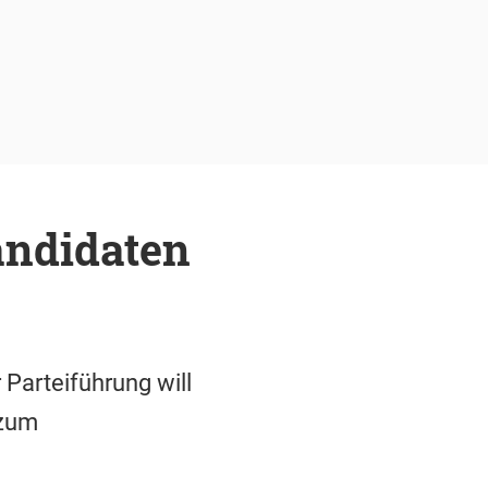
andidaten
Parteiführung will
 zum