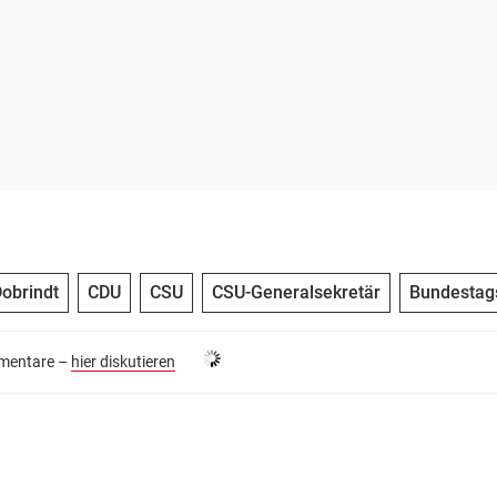
obrindt
CDU
CSU
CSU-Generalsekretär
Bundestag
entare –
hier diskutieren