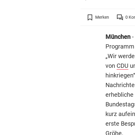
Merken
0
Ko
München
-
Programm 
„Wir werde
von
CDU
un
hinkriegen
Nachrichte
erhebliche
Bundestags
kurz aufei
erste Besp
Gröhe.