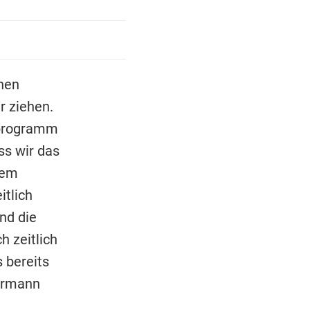
enen
 ziehen.
programm
ss wir das
em
itlich
nd die
 zeitlich
 bereits
rrmann