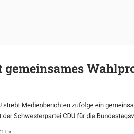
nt gemeinsames Wahlp
U strebt Medienberichten zufolge ein gemeins
der Schwesterpartei CDU für die Bundestagsw
01 Uhr