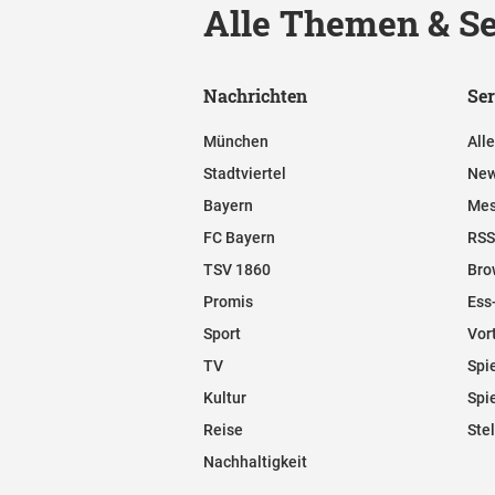
Alle Themen & Se
Nachrichten
Ser
München
All
Stadtviertel
New
Bayern
Mes
FC Bayern
RSS
TSV 1860
Bro
Promis
Ess
Sport
Vor
TV
Spi
Kultur
Spi
Reise
Ste
Nachhaltigkeit