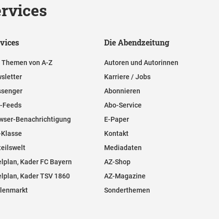
rvices
vices
Die Abendzeitung
e Themen von A-Z
Autoren und Autorinnen
sletter
Karriere / Jobs
senger
Abonnieren
-Feeds
Abo-Service
wser-Benachrichtigung
E-Paper
-Klasse
Kontakt
teilswelt
Mediadaten
elplan, Kader FC Bayern
AZ-Shop
elplan, Kader TSV 1860
AZ-Magazine
llenmarkt
Sonderthemen