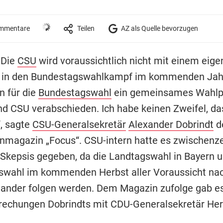
mmentare
Teilen
AZ als Quelle bevorzugen
 Die
CSU
wird voraussichtlich nicht mit einem eig
in den Bundestagswahlkampf im kommenden Jahr
n für die
Bundestagswahl
ein gemeinsames Wahl
d CSU verabschieden. Ich habe keinen Zweifel, da
“, sagte
CSU-Generalsekretär
Alexander Dobrindt
d
nmagazin „Focus“. CSU-intern hatte es zwischenze
 Skepsis gegeben, da die Landtagswahl in Bayern u
wahl im kommenden Herbst aller Voraussicht nach
nander folgen werden. Dem Magazin zufolge gab es
rechungen Dobrindts mit CDU-Generalsekretär He