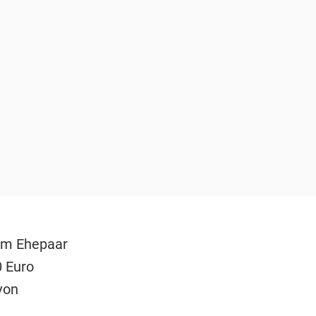
em Ehepaar
0 Euro
von