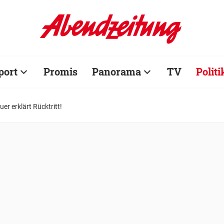
port
Promis
Panorama
TV
Politi
er erklärt Rücktritt!