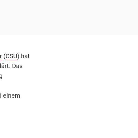
r
(
CSU
) hat
ärt. Das
g
i einem