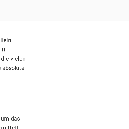
llein
itt
die vielen
 absolute
e um das
mittelt