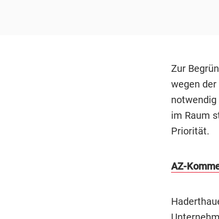
Zur Begrün
wegen der 
notwendig s
im Raum st
Priorität.
AZ-Komment
Haderthaue
Unternehme