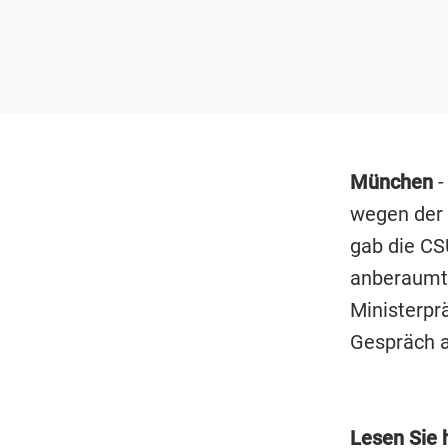
München
-
wegen der 
gab die CS
anberaumte
Ministerpr
Gespräch a
Lesen Sie h