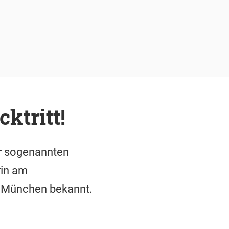
ktritt!
er sogenannten
rin am
n München bekannt.