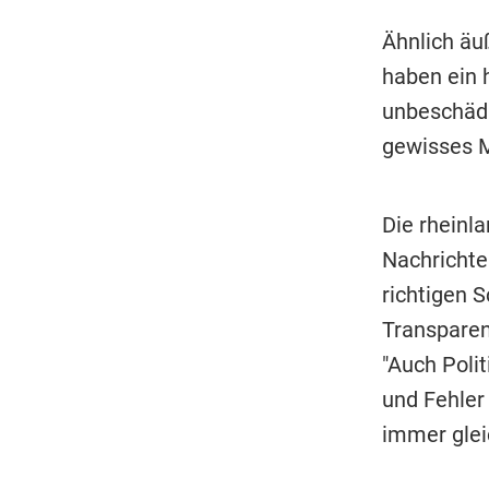
Ähnlich äu
haben ein 
unbeschädig
gewisses M
Die rheinl
Nachrichte
richtigen S
Transparen
"Auch Polit
und Fehler
immer glei