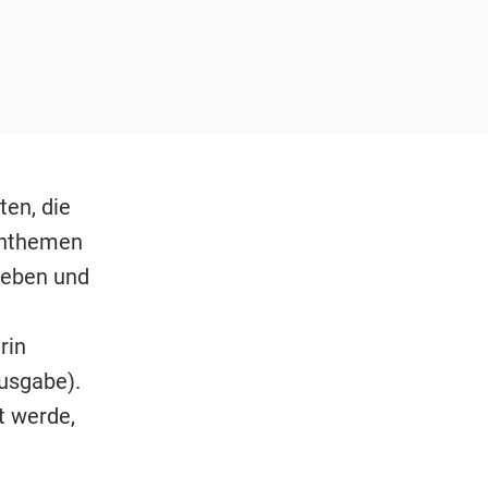
en, die
chthemen
geben und
rin
usgabe).
t werde,