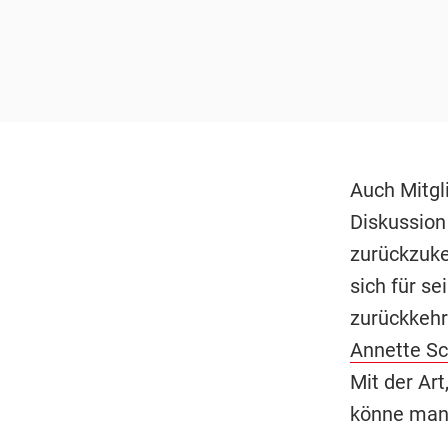
Auch Mitgl
Diskussio
zurückzuke
sich für se
zurückkehre
Annette S
Mit der Ar
könne man 