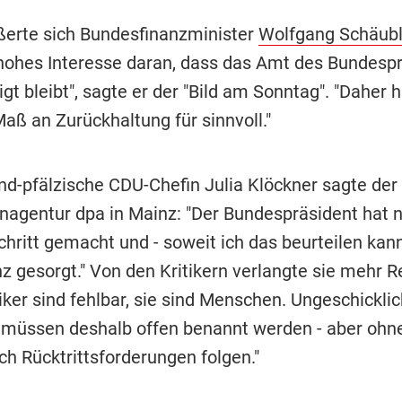
ßerte sich Bundesfinanzminister
Wolfgang Schäub
hohes Interesse daran, dass das Amt des Bundesp
t bleibt", sagte er der "Bild am Sonntag". "Daher h
aß an Zurückhaltung für sinnvoll."
and-pfälzische CDU-Chefin Julia Klöckner sagte der
nagentur dpa in Mainz: "Der Bundespräsident hat 
chritt gemacht und - soweit ich das beurteilen kann
z gesorgt." Von den Kritikern verlangte sie mehr R
iker sind fehlbar, sie sind Menschen. Ungeschickli
 müssen deshalb offen benannt werden - aber ohn
ch Rücktrittsforderungen folgen."