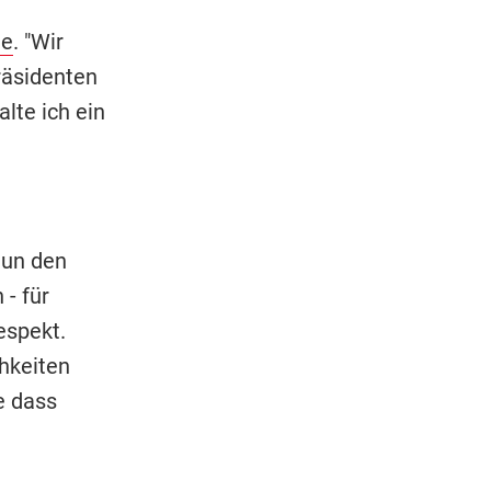
le
. "Wir
räsidenten
alte ich ein
nun den
 - für
espekt.
chkeiten
e dass