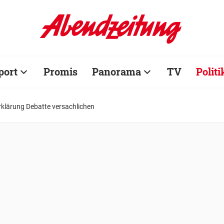
port
Promis
Panorama
TV
Politi
rklärung Debatte versachlichen